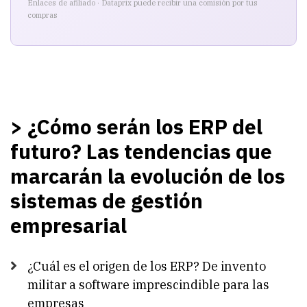
de
Enlaces de afiliado · Dataprix puede recibir una comisión por tus
compras
los
sistemas
de
gestión
empresarial
> ¿Cómo serán los ERP del
futuro? Las tendencias que
marcarán la evolución de los
sistemas de gestión
empresarial
¿Cuál es el origen de los ERP? De invento
militar a software imprescindible para las
empresas