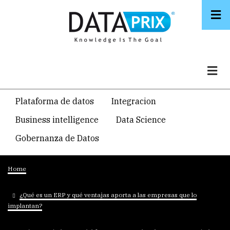
Skip
to
main
content
Navegacion
Plataforma de datos
Integracion
temática
Business intelligence
Data Science
principal
Gobernanza de Datos
Breadcrumb
Home
¿Qué es un ERP y qué ventajas aporta a las empresas que lo
implantan?