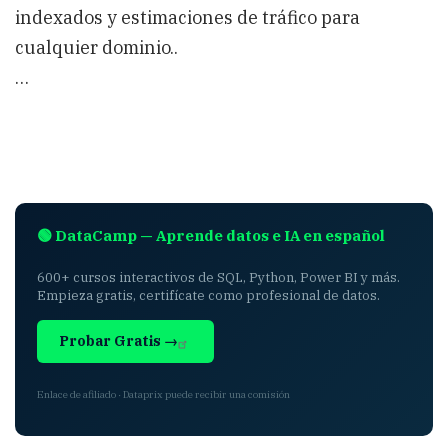
indexados y estimaciones de tráfico para
cualquier dominio..
…
🟢 DataCamp — Aprende datos e IA en español
600+ cursos interactivos de SQL, Python, Power BI y más.
Empieza gratis, certifícate como profesional de datos.
Probar Gratis →
Enlace de afiliado · Dataprix puede recibir una comisión