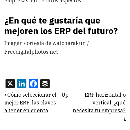
empresas, entre otros aspectos.
¿En qué te gustaría que
mejoren los ERP del futuro?
Imagen cortesía de watcharakun /
Freedigitalphotos.net
X
LinkedIn
Facebook
Buffer
Book
‹
Cómo seleccionar el
Up
ERP horizontal o
traversal
mejor ERP: las claves
vertical: ¿qué
a tener en cuenta
necesita tu empresa?
links
›
for