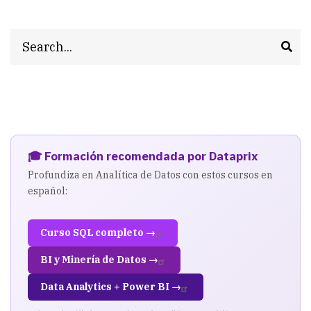
¿Cómo
serán
Search
los
ERP
del
futuro?
Las
🎓 Formación recomendada por Dataprix
Profundiza en Analítica de Datos con estos cursos en
tendencias
español:
que
marcarán
Curso SQL completo →
la
BI y Minería de Datos →
evolución
Data Analytics + Power BI →