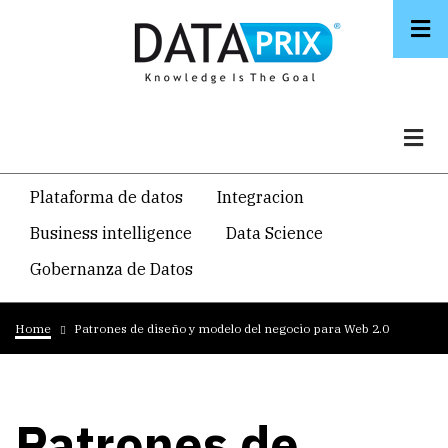
Skip
to
main
content
Navegacion
Plataforma de datos
Integracion
temática
Business intelligence
Data Science
principal
Gobernanza de Datos
Breadcrumb
Home
Patrones de diseño y modelo del negocio para Web 2.0
Patrones de