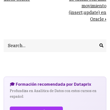
traversal
movimiento
links
(insert,update) en
for
Oracle
›
Checklist
de
Seguridad
Search
en
Oracle
🎓 Formación recomendada por Dataprix
Profundiza en Analítica de Datos con estos cursos en
español: