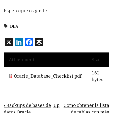
Espero que os guste..
DBA
X
LinkedIn
Facebook
Buffer
Attachment
Size
162
Oracle_Database_Checklist.pdf
bytes
Book
‹
Backups de bases de
Up
Como obtener la lista
datos Oracle
de tablas con más