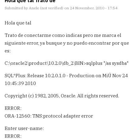
Hola que tal Trato de
Submitted by
Anele (not verified)
on 24 November, 2010 - 17:54
Hola que tal
Trato de conectarme como indicas pero me marca el
siguiente error, ya busque y no puedo encontrar por que
es:
C:\oracle2\product\10.2.0\db_2\BIN>sqlplus "/as sysdba"
SQL*Plus: Release 10.2.0.1.0 - Production on MiÚ Nov 24
10:45:39 2010
Copyright (c) 1982, 2005, Oracle. All rights reserved.
ERROR:
ORA-12560: TNS:protocol adapter error
Enter user-name:
ERROR: