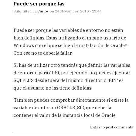
Puede ser porque las
Submitted by
Carlos
on 24 November, 2010 - 23:44
In
reply
Puede ser porque las variables de entorno no estén
to
bien definidas. Estás utilizando el mismo usuario de
Hola
Windows con el que se hizo la instalación de Oracle?
que
tal
Con ese no te debería fallar.
Trato
de
Si has de utilizar otro tendrás que definir las variables
by
de entorno para él. Si, por ejemplo, no puedes ejecutar
Anele
SQLPLUS desde fuera del mismo directorio 'BIN' es
(not
que el usuario no las tiene definidas.
verified)
También puedes comprobar directamente si existe la
variable de entorno ORACLE_SID, que debería
contener el valor de la instancia local de Oracle.
Log in
to post comments