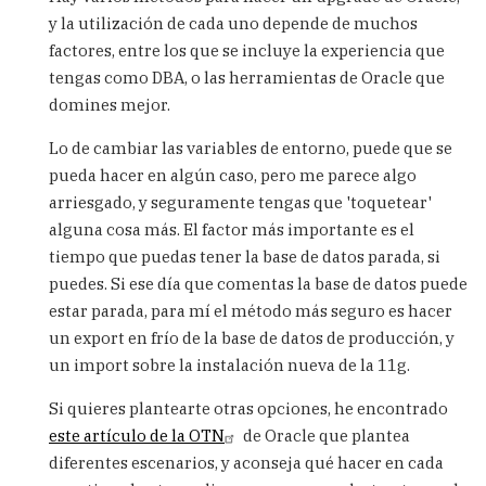
dias
y la utilización de cada uno depende de muchos
Carlos,
factores, entre los que se incluye la experiencia que
soy
Fans
tengas como DBA, o las herramientas de Oracle que
by
domines mejor.
guillermohaad
(not
Lo de cambiar las variables de entorno, puede que se
verified)
pueda hacer en algún caso, pero me parece algo
arriesgado, y seguramente tengas que 'toquetear'
alguna cosa más. El factor más importante es el
tiempo que puedas tener la base de datos parada, si
puedes. Si ese día que comentas la base de datos puede
estar parada, para mí el método más seguro es hacer
un export en frío de la base de datos de producción, y
un import sobre la instalación nueva de la 11g.
Si quieres plantearte otras opciones, he encontrado
este artículo de la OTN
de Oracle que plantea
diferentes escenarios, y aconseja qué hacer en cada