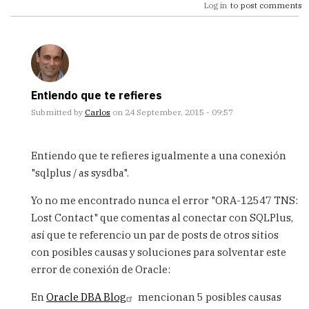
Log in
to post comments
Entiendo que te refieres
Submitted by
Carlos
on 24 September, 2015 - 09:57
In
reply
Entiendo que te refieres igualmente a una conexión
to
"sqlplus / as sysdba".
buen
dia,
Yo no me encontrado nunca el error "ORA-12547 TNS:
trato
Lost Contact" que comentas al conectar con SQLPlus,
de
conectarme
así que te referencio un par de posts de otros sitios
by
con posibles causas y soluciones para solventar este
yenifer
error de conexión de Oracle:
(not
verified)
En
Oracle DBA Blog
mencionan 5 posibles causas