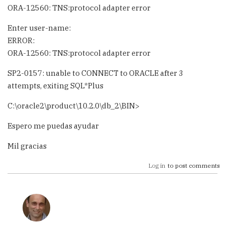
ORA-12560: TNS:protocol adapter error
Enter user-name:
ERROR:
ORA-12560: TNS:protocol adapter error
SP2-0157: unable to CONNECT to ORACLE after 3
attempts, exiting SQL*Plus
C:\oracle2\product\10.2.0\db_2\BIN>
Espero me puedas ayudar
Mil gracias
Log in
to post comments