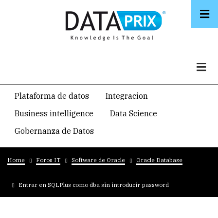
Skip
to
main
content
Navegacion
Plataforma de datos
Integracion
temática
Business intelligence
Data Science
principal
Gobernanza de Datos
Breadcrumb
Home
Foros IT
Software de Oracle
Oracle Database
Entrar en SQLPlus como dba sin introducir password