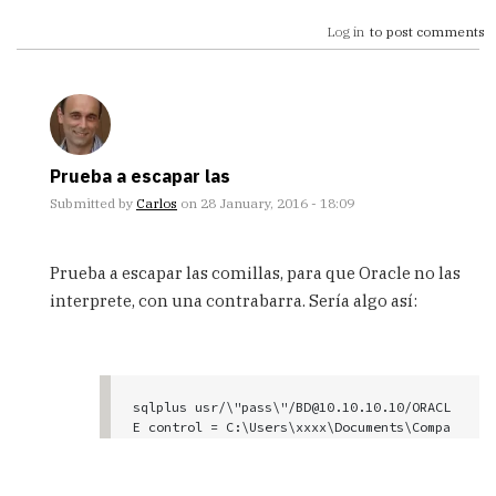
Log in
to post comments
Prueba a escapar las
Submitted by
Carlos
on 28 January, 2016 - 18:09
In
reply
Prueba a escapar las comillas, para que Oracle no las
to
interprete, con una contrabarra. Sería algo así:
Hola
tengo
una
duda,
resulta
sqlplus usr/\"pass\"/BD@10.10.10.10/ORACL
by
E control = C:\Users\xxxx\Documents\Compa
Anonimo
(not
verified)