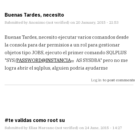
Buenas Tardes, necesito
Submitted by
Anonimo (not verified)
on 20 January, 2015 - 21:53
Buenas Tardes, necesito ejecutar varios comandos desde
la consola para dar permisios a un rol para gestionar
objetos tipo JOBS, ejecuto el primer comando SQLPLUS
"SYS/
PASSWORD@INSTANCIA
AS SYSDBA" pero no me
logra abrir el sqlplus, alguien podria ayudarme
Log in
to post comments
#te validas como root su
Submitted by
Elias Marcano (not verified)
on 24 June, 2015 - 14:27