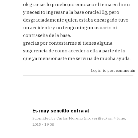
reply
ok gracias lo pruebo,no conozco el tema en linux
to
y necesito ingresar a la base oracle10g, pero
No
desgraciadamente quien estaba encargado tuvo
sé
si
un accidente y no tengo ningun usuario ni
te
contraseña de la base.
entiendo
gracias por contestarme si tienes alguna
bien,
sugerencia de como acceder a ella a parte de la
no
by
que ya mensionaste me serviria de mucha ayuda.
Carlos
Log in
to post comments
Es muy sencillo entra al
Submitted by
Carlos Moreno (not verified)
on 4 June,
2015 - 19:08
In