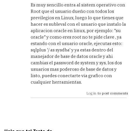
reply
Es muy sencillo entra al sistem operativo con
to
Root que el usuario dueño con todos los
ok
previlegios en Linux, luego lo que tienes que
gracias
hacer es subleval con el usuario que instalo la
lo
aplicacion oracle en linux, por ejemplo: "su
pruebo,no
oracle" y como eres root no te pide clave , ya
by
estando con el usuario oracle, ejecutas esto:
Anonimo
sqlplus '/ as sysdba' y ya estas dentro del
(not
verified)
manejador de base de datos oracle y ahi
cambias el password de system y sys, los dos
usuarios mas poderoso de base de datos y
listo, puedes conectarte via grafico con
cualquier herramientas.
Log in
to post comments