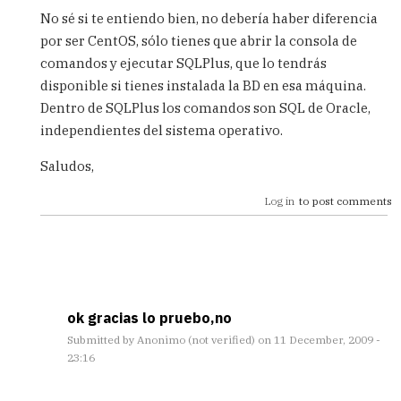
reply
No sé si te entiendo bien, no debería haber diferencia
to
por ser CentOS, sólo tienes que abrir la consola de
Hola
comandos y ejecutar SQLPlus, que lo tendrás
me
gustaria
disponible si tienes instalada la BD en esa máquina.
saber
Dentro de SQLPlus los comandos son SQL de Oracle,
como
independientes del sistema operativo.
by
helar
Saludos,
(not
verified)
Log in
to post comments
ok gracias lo pruebo,no
Submitted by
Anonimo (not verified)
on 11 December, 2009 -
23:16
In