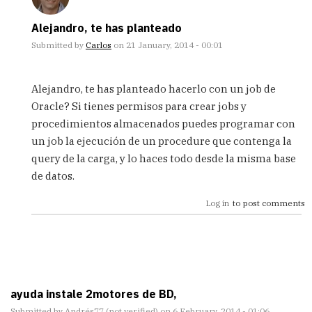
Alejandro, te has planteado
Submitted by
Carlos
on 21 January, 2014 - 00:01
In
reply
Alejandro, te has planteado hacerlo con un job de
to
Oracle? Si tienes permisos para crear jobs y
Me
procedimientos almacenados puedes programar con
gustaria
saber
un job la ejecución de un procedure que contenga la
si
query de la carga, y lo haces todo desde la misma base
alguien
de datos.
by
Alejandro
Log in
to post comments
Escobar
Q.
(not
verified)
ayuda instale 2motores de BD,
Submitted by
Andrés77 (not verified)
on 6 February, 2014 - 01:06