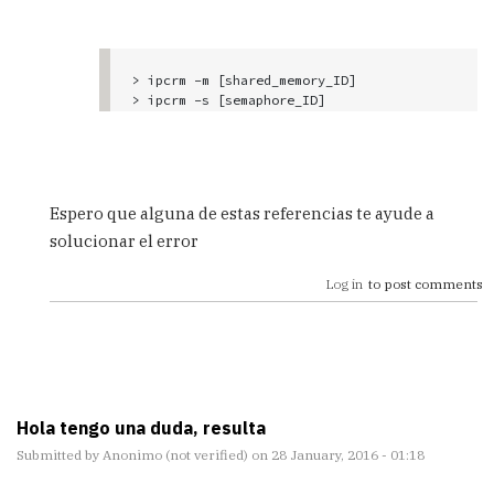
> ipcrm -m [shared_memory_ID]

> ipcrm -s [semaphore_ID]
Espero que alguna de estas referencias te ayude a
solucionar el error
Log in
to post comments
Hola tengo una duda, resulta
Submitted by
Anonimo (not verified)
on 28 January, 2016 - 01:18