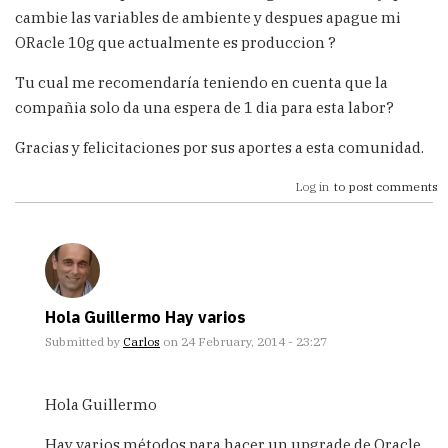
cambie las variables de ambiente y despues apague mi
ORacle 10g que actualmente es produccion ?
Tu cual me recomendaría teniendo en cuenta que la
compañia solo da una espera de 1 dia para esta labor?
Gracias y felicitaciones por sus aportes a esta comunidad.
Log in
to post comments
Hola Guillermo Hay varios
Submitted by
Carlos
on 24 February, 2014 - 23:27
In
reply
Hola Guillermo
to
Buenos
Hay varios métodos para hacer un upgrade de Oracle,