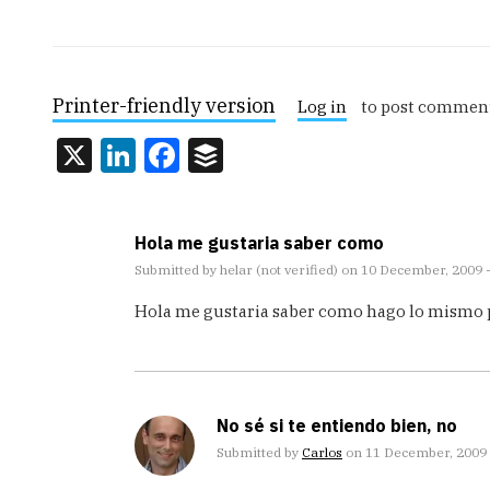
Printer-friendly version
Log in
to post commen
X
LinkedIn
Facebook
Buffer
Hola me gustaria saber como
Submitted by
helar (not verified)
on 10 December, 2009 -
Hola me gustaria saber como hago lo mismo 
No sé si te entiendo bien, no
Submitted by
Carlos
on 11 December, 2009 