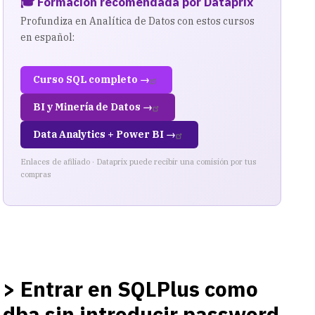
🎓 Formación recomendada por Dataprix
Profundiza en Analítica de Datos con estos cursos
en español:
Curso SQL completo →
BI y Minería de Datos →
Data Analytics + Power BI →
Enlaces de afiliado · Dataprix puede recibir una comisión por tus
compras
> Entrar en SQLPlus como
dba sin introducir password