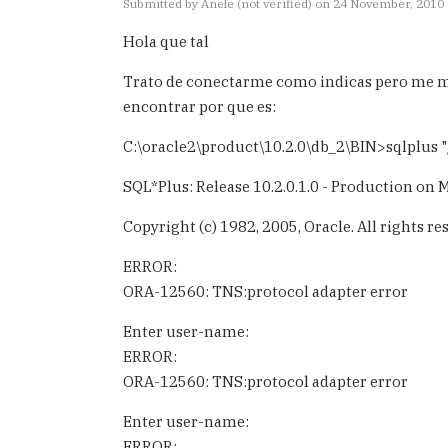
Submitted by
Anele (not verified)
on 24 November, 2010 
Hola que tal
Trato de conectarme como indicas pero me ma
encontrar por que es:
C:\oracle2\product\10.2.0\db_2\BIN>sqlplus "
SQL*Plus: Release 10.2.0.1.0 - Production on
Copyright (c) 1982, 2005, Oracle. All rights re
ERROR:
ORA-12560: TNS:protocol adapter error
Enter user-name:
ERROR:
ORA-12560: TNS:protocol adapter error
Enter user-name:
ERROR: