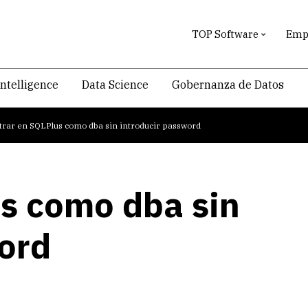
TOP Software
Empr
intelligence
Data Science
Gobernanza de Datos
trar en SQLPlus como dba sin introducir password
s como dba sin
ord