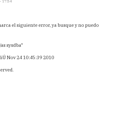
- 17:54
rca el siguiente error, ya busque y no puedo
/as sysdba"
 MiÚ Nov 24 10:45:39 2010
served.