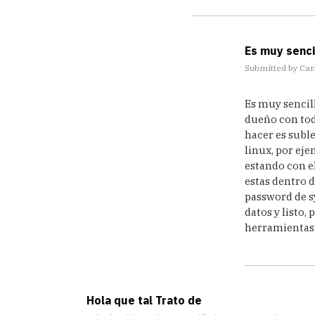
bien,
no
by
Carlos
Es muy sencil
Submitted by
Car
In
Es muy sencil
reply
dueño con todo
to
hacer es suble
ok
gracias
linux, por eje
lo
estando con el
pruebo,no
estas dentro d
by
password de s
Anonimo
datos y listo,
(not
herramientas
verified)
Hola que tal Trato de