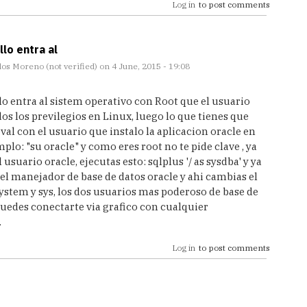
Log in
to post comments
lo entra al
los Moreno (not verified)
on 4 June, 2015 - 19:08
lo entra al sistem operativo con Root que el usuario
s los previlegios en Linux, luego lo que tienes que
val con el usuario que instalo la aplicacion oracle en
mplo: "su oracle" y como eres root no te pide clave , ya
 usuario oracle, ejecutas esto: sqlplus '/ as sysdba' y ya
el manejador de base de datos oracle y ahi cambias el
ystem y sys, los dos usuarios mas poderoso de base de
 puedes conectarte via grafico con cualquier
.
Log in
to post comments