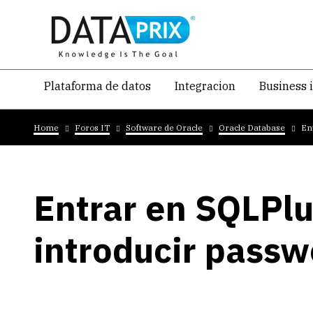
Skip
to
main
content
Navegacion
Plataforma de datos
Integracion
Business 
temática
Breadcrumb
principal
Home
Foros IT
Software de Oracle
Oracle Database
En
Entrar en SQLPlu
introducir passw