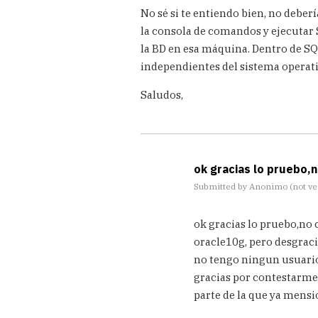
In
No sé si te entiendo bien, no deber
reply
to
la consola de comandos y ejecutar S
Hola
la BD en esa máquina. Dentro de S
me
independientes del sistema operati
gustaria
saber
Saludos,
como
by
helar
(not
verified)
ok gracias lo pruebo,
Submitted by
Anonimo (not ver
In
ok gracias lo pruebo,no 
reply
to
oracle10g, pero desgrac
No
no tengo ningun usuario 
sé
gracias por contestarme 
si
parte de la que ya mens
te
entiendo