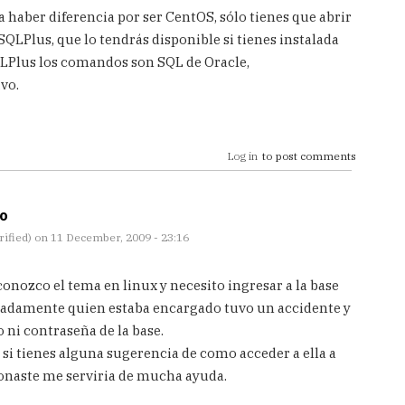
ía haber diferencia por ser CentOS, sólo tienes que abrir
QLPlus, que lo tendrás disponible si tienes instalada
QLPlus los comandos son SQL de Oracle,
vo.
Log in
to post comments
no
ified)
on 11 December, 2009 - 23:16
conozco el tema en linux y necesito ingresar a la base
iadamente quien estaba encargado tuvo un accidente y
ni contraseña de la base.
si tienes alguna sugerencia de como acceder a ella a
ionaste me serviria de mucha ayuda.