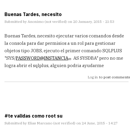
Buenas Tardes, necesito
Submitted by
Anonimo (not verified)
on 20 January, 2015 - 21:53
Buenas Tardes, necesito ejecutar varios comandos desde
la consola para dar permisios a un rol para gestionar
objetos tipo JOBS, ejecuto el primer comando SQLPLUS
"SYS/
PASSWORD@INSTANCIA
AS SYSDBA" pero no me
logra abrir el sqlplus, alguien podria ayudarme
Log in
to post comments
#te validas como root su
Submitted by
Elias Marcano (not verified)
on 24 June, 2015 - 14:27