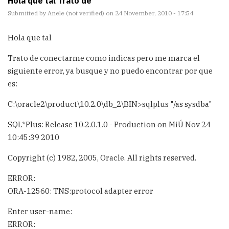
Hola que tal Trato de
Submitted by
Anele (not verified)
on 24 November, 2010 - 17:54
Hola que tal
Trato de conectarme como indicas pero me marca el
siguiente error, ya busque y no puedo encontrar por que
es:
C:\oracle2\product\10.2.0\db_2\BIN>sqlplus "/as sysdba"
SQL*Plus: Release 10.2.0.1.0 - Production on MiÚ Nov 24
10:45:39 2010
Copyright (c) 1982, 2005, Oracle. All rights reserved.
ERROR:
ORA-12560: TNS:protocol adapter error
Enter user-name:
ERROR: