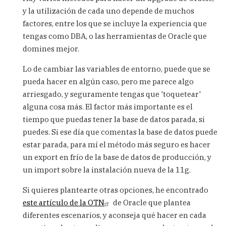
dias
y la utilización de cada uno depende de muchos
Carlos,
factores, entre los que se incluye la experiencia que
soy
Fans
tengas como DBA, o las herramientas de Oracle que
by
domines mejor.
guillermohaad
(not
Lo de cambiar las variables de entorno, puede que se
verified)
pueda hacer en algún caso, pero me parece algo
arriesgado, y seguramente tengas que 'toquetear'
alguna cosa más. El factor más importante es el
tiempo que puedas tener la base de datos parada, si
puedes. Si ese día que comentas la base de datos puede
estar parada, para mí el método más seguro es hacer
un export en frío de la base de datos de producción, y
un import sobre la instalación nueva de la 11g.
Si quieres plantearte otras opciones, he encontrado
este artículo de la OTN
de Oracle que plantea
diferentes escenarios, y aconseja qué hacer en cada