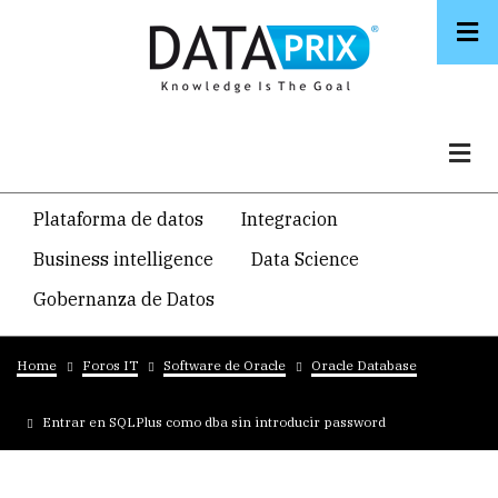
Skip
to
main
content
Navegacion
Plataforma de datos
Integracion
temática
Business intelligence
Data Science
principal
Gobernanza de Datos
Breadcrumb
Home
Foros IT
Software de Oracle
Oracle Database
Entrar en SQLPlus como dba sin introducir password