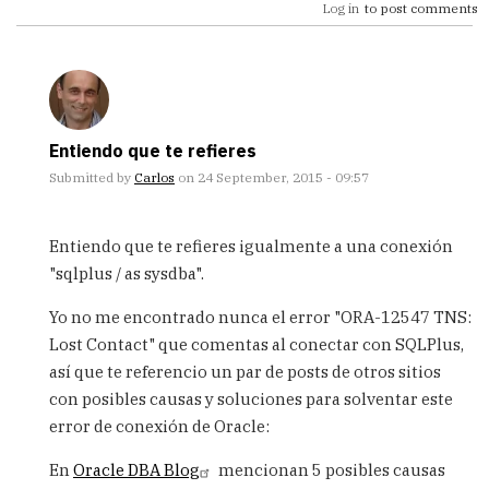
Log in
to post comments
Entiendo que te refieres
Submitted by
Carlos
on 24 September, 2015 - 09:57
In
reply
Entiendo que te refieres igualmente a una conexión
to
"sqlplus / as sysdba".
buen
dia,
Yo no me encontrado nunca el error "ORA-12547 TNS:
trato
Lost Contact" que comentas al conectar con SQLPlus,
de
conectarme
así que te referencio un par de posts de otros sitios
by
con posibles causas y soluciones para solventar este
yenifer
error de conexión de Oracle:
(not
verified)
En
Oracle DBA Blog
mencionan 5 posibles causas