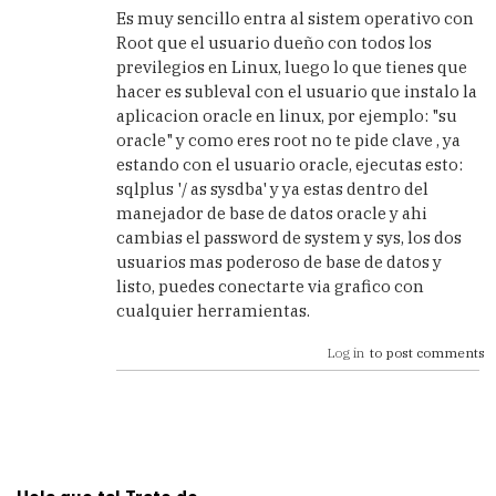
reply
Es muy sencillo entra al sistem operativo con
to
Root que el usuario dueño con todos los
ok
previlegios en Linux, luego lo que tienes que
gracias
hacer es subleval con el usuario que instalo la
lo
aplicacion oracle en linux, por ejemplo: "su
pruebo,no
oracle" y como eres root no te pide clave , ya
by
estando con el usuario oracle, ejecutas esto:
Anonimo
sqlplus '/ as sysdba' y ya estas dentro del
(not
verified)
manejador de base de datos oracle y ahi
cambias el password de system y sys, los dos
usuarios mas poderoso de base de datos y
listo, puedes conectarte via grafico con
cualquier herramientas.
Log in
to post comments