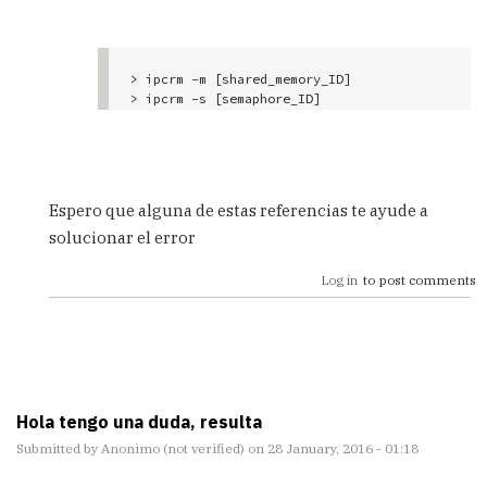
> ipcrm -m [shared_memory_ID]

> ipcrm -s [semaphore_ID]
Espero que alguna de estas referencias te ayude a
solucionar el error
Log in
to post comments
Hola tengo una duda, resulta
Submitted by
Anonimo (not verified)
on 28 January, 2016 - 01:18