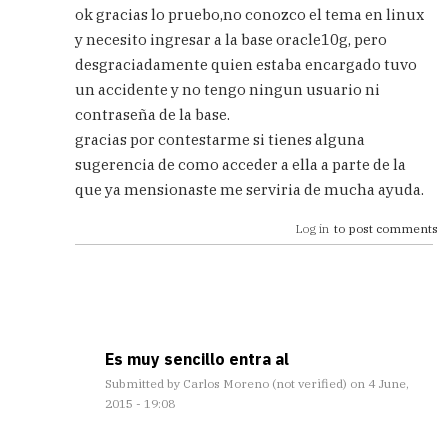
reply
ok gracias lo pruebo,no conozco el tema en linux
to
y necesito ingresar a la base oracle10g, pero
No
desgraciadamente quien estaba encargado tuvo
sé
si
un accidente y no tengo ningun usuario ni
te
contraseña de la base.
entiendo
gracias por contestarme si tienes alguna
bien,
sugerencia de como acceder a ella a parte de la
no
by
que ya mensionaste me serviria de mucha ayuda.
Carlos
Log in
to post comments
Es muy sencillo entra al
Submitted by
Carlos Moreno (not verified)
on 4 June,
2015 - 19:08
In