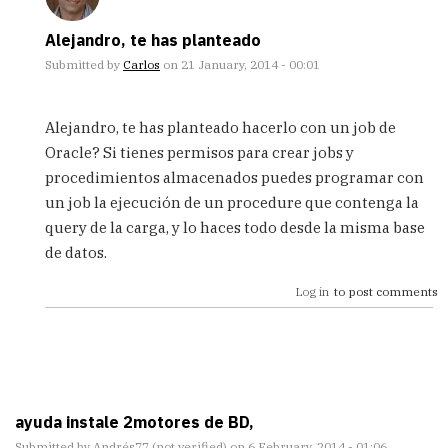
Alejandro, te has planteado
Submitted by
Carlos
on 21 January, 2014 - 00:01
In
reply
Alejandro, te has planteado hacerlo con un job de
to
Oracle? Si tienes permisos para crear jobs y
Me
procedimientos almacenados puedes programar con
gustaria
saber
un job la ejecución de un procedure que contenga la
si
query de la carga, y lo haces todo desde la misma base
alguien
de datos.
by
Alejandro
Log in
to post comments
Escobar
Q.
(not
verified)
ayuda instale 2motores de BD,
Submitted by
Andrés77 (not verified)
on 6 February, 2014 - 01:06