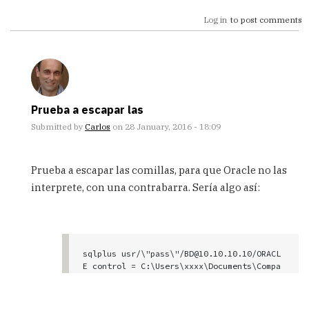
Log in
to post comments
Prueba a escapar las
Submitted by
Carlos
on 28 January, 2016 - 18:09
In
reply
Prueba a escapar las comillas, para que Oracle no las
to
interprete, con una contrabarra. Sería algo así:
Hola
tengo
una
duda,
resulta
sqlplus usr/\"pass\"/BD@10.10.10.10/ORACL
by
E control = C:\Users\xxxx\Documents\Compa
Anonimo
(not
verified)