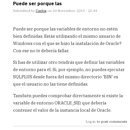
Puede ser porque las
Submitted by
Carlos
on 24 November, 2010 - 23:44
In
reply
Puede ser porque las variables de entorno no estén
to
bien definidas. Estás utilizando el mismo usuario de
Hola
Windows con el que se hizo la instalación de Oracle?
que
tal
Con ese no te debería fallar.
Trato
de
Si has de utilizar otro tendrás que definir las variables
by
de entorno para él. Si, por ejemplo, no puedes ejecutar
Anele
SQLPLUS desde fuera del mismo directorio 'BIN' es
(not
que el usuario no las tiene definidas.
verified)
También puedes comprobar directamente si existe la
variable de entorno ORACLE_SID, que debería
contener el valor de la instancia local de Oracle.
Log in
to post comments