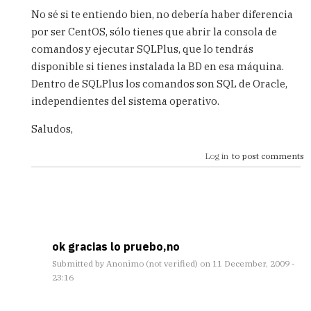
reply
No sé si te entiendo bien, no debería haber diferencia
to
por ser CentOS, sólo tienes que abrir la consola de
Hola
comandos y ejecutar SQLPlus, que lo tendrás
me
gustaria
disponible si tienes instalada la BD en esa máquina.
saber
Dentro de SQLPlus los comandos son SQL de Oracle,
como
independientes del sistema operativo.
by
helar
Saludos,
(not
verified)
Log in
to post comments
ok gracias lo pruebo,no
Submitted by
Anonimo (not verified)
on 11 December, 2009 -
23:16
In