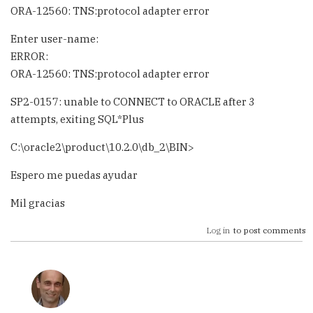
ORA-12560: TNS:protocol adapter error
Enter user-name:
ERROR:
ORA-12560: TNS:protocol adapter error
SP2-0157: unable to CONNECT to ORACLE after 3
attempts, exiting SQL*Plus
C:\oracle2\product\10.2.0\db_2\BIN>
Espero me puedas ayudar
Mil gracias
Log in
to post comments