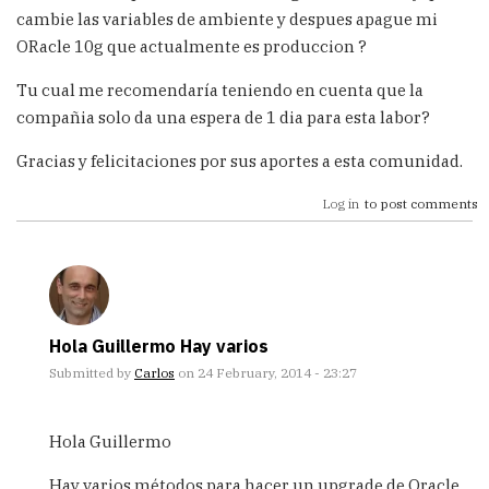
cambie las variables de ambiente y despues apague mi
ORacle 10g que actualmente es produccion ?
Tu cual me recomendaría teniendo en cuenta que la
compañia solo da una espera de 1 dia para esta labor?
Gracias y felicitaciones por sus aportes a esta comunidad.
Log in
to post comments
Hola Guillermo Hay varios
Submitted by
Carlos
on 24 February, 2014 - 23:27
In
reply
Hola Guillermo
to
Buenos
Hay varios métodos para hacer un upgrade de Oracle,