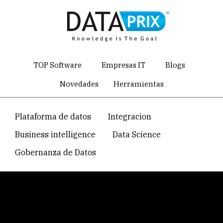
Skip
to
main
content
TOP Software
Empresas IT
Blogs
Novedades
Herramientas
Navegacion
Plataforma de datos
Integracion
temática
Business intelligence
Data Science
principal
Gobernanza de Datos
Breadcrumb
Home
Recopilación de artículos sobre Oracle
Administración de la base de datos