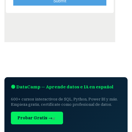
🟢 DataCamp — Aprende datos e IA en español
600+ cursos interactivos de SQL, Python, Power BI y más.
Empieza gratis, certifícate como profesional de datos.
Probar Gratis →