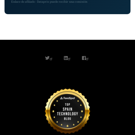
Enlace de afiliado · Dataprix puede recibir una comisión
twitter
linkedin
facebook