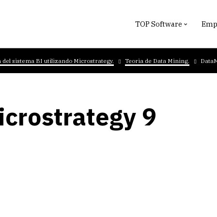
TOP Software
Empr
del sistema BI utilizando Microstrategy.
Teoria de Data Mining.
DataM
crostrategy 9