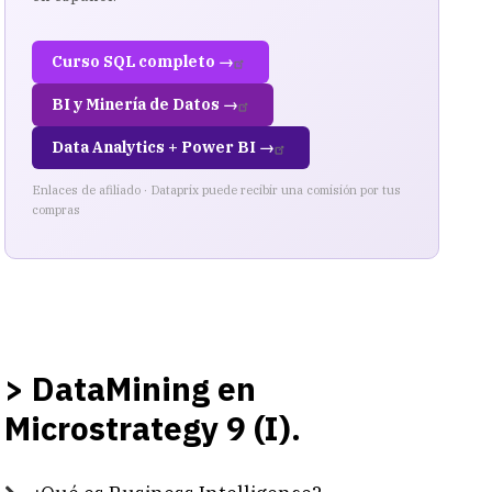
Curso SQL completo →
BI y Minería de Datos →
Data Analytics + Power BI →
Enlaces de afiliado · Dataprix puede recibir una comisión por tus
compras
> DataMining en
Microstrategy 9 (I).