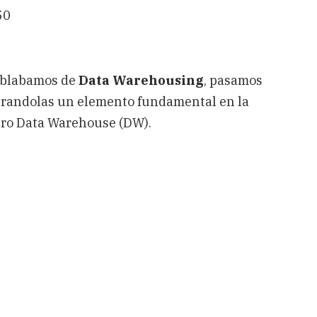
50
hablabamos de
Data Warehousing
, pasamos
erandolas un elemento fundamental en la
stro Data Warehouse (DW).