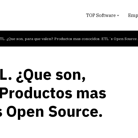
TOP Software
Empr
L. ¿Que son, para que valen?. Productos mas conocidos. ETL´s Open Source.
L. ¿Que son,
 Productos mas
s Open Source.