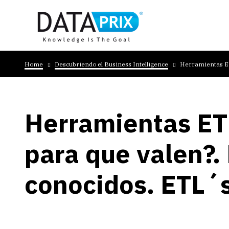
Skip
to
main
content
Breadcrumb
Home
Descubriendo el Business Intelligence
Herramientas ET
Herramientas ET
para que valen?.
conocidos. ETL´