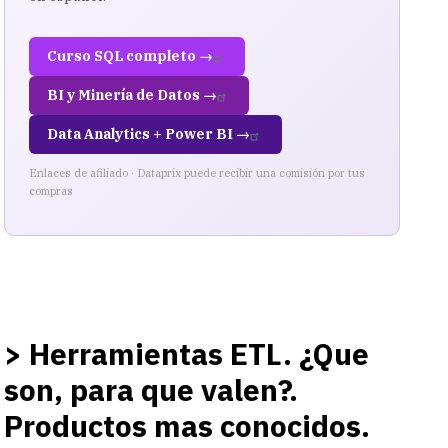
Curso SQL completo →
BI y Minería de Datos →
Data Analytics + Power BI →
Enlaces de afiliado · Dataprix puede recibir una comisión por tus
compras
> Herramientas ETL. ¿Que
son, para que valen?.
Productos mas conocidos.