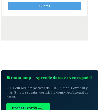
🟢 DataCamp — Aprende datos e IA en español
600+ cursos interactivos de SQL, Python, Power BI y
más. Empieza gratis, certifícate como profesional de
datos.
Probar Gratis →