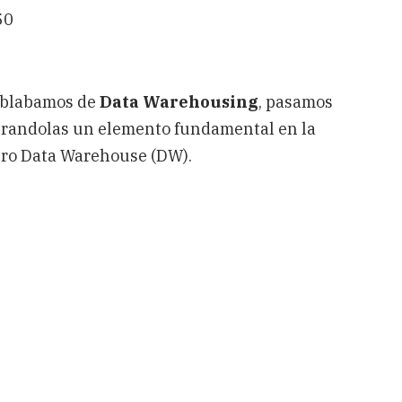
50
hablabamos de
Data Warehousing
, pasamos
erandolas un elemento fundamental en la
stro Data Warehouse (DW).