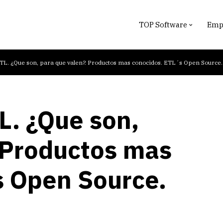
TOP Software
Empr
L. ¿Que son, para que valen?. Productos mas conocidos. ETL´s Open Source.
L. ¿Que son,
 Productos mas
s Open Source.