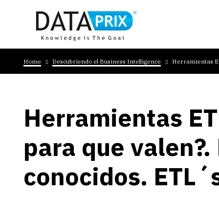
Skip
to
main
content
Breadcrumb
Home
Descubriendo el Business Intelligence
Herramientas ET
Herramientas ET
para que valen?.
conocidos. ETL´