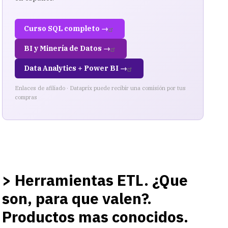
Curso SQL completo →
BI y Minería de Datos →
Data Analytics + Power BI →
Enlaces de afiliado · Dataprix puede recibir una comisión por tus
compras
> Herramientas ETL. ¿Que
son, para que valen?.
Productos mas conocidos.