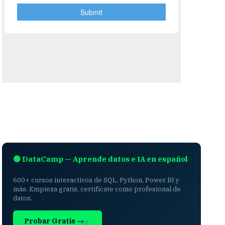
🟢 DataCamp — Aprende datos e IA en español
600+ cursos interactivos de SQL, Python, Power BI y
más. Empieza gratis, certifícate como profesional de
datos.
Probar Gratis →