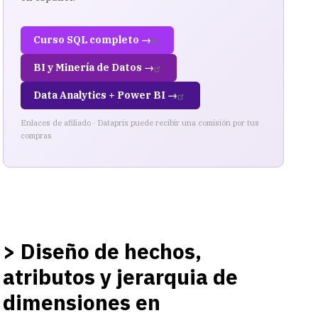
Curso SQL completo →
BI y Minería de Datos →
Data Analytics + Power BI →
Enlaces de afiliado · Dataprix puede recibir una comisión por tus
compras
> Diseño de hechos,
atributos y jerarquia de
dimensiones en