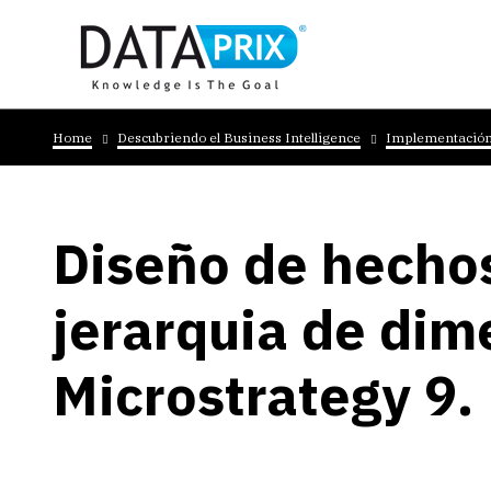
Skip
to
main
content
Breadcrumb
Home
Descubriendo el Business Intelligence
Implementación 
Diseño de hechos
jerarquia de dim
Microstrategy 9.