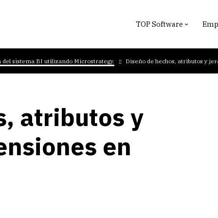
TOP Software
Empr
del sistema BI utilizando Microstrategy.
Diseño de hechos, atributos y je
, atributos y
ensiones en