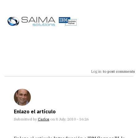
Log in
to post comments
Enlazo el artículo
Submitted by
Carlos
on 8 July, 2010 - 16:26
In
reply