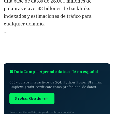
una base de datos de 26.000 millones de
palabras clave, 43 billones de backlinks
indexados y estimaciones de tráfico para
cualquier dominio..
…
🟢 DataCamp — Aprende datos e IA en español
600+ cursos interactivos de SQL, Python, Power BI y más.
Empieza gratis, certifícate como profesional de datos.
Probar Gratis →
Enlace de afiliado · Dataprix puede recibir una comisión