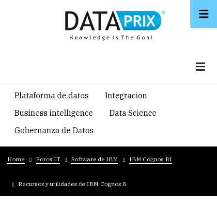
Skip
to
main
content
Navegacion
Plataforma de datos
Integracion
temática
Business intelligence
Data Science
principal
Gobernanza de Datos
Breadcrumb
Home
Foros IT
Software de IBM
IBM Cognos BI
Recursos y utilidades de IBM Cognos 8