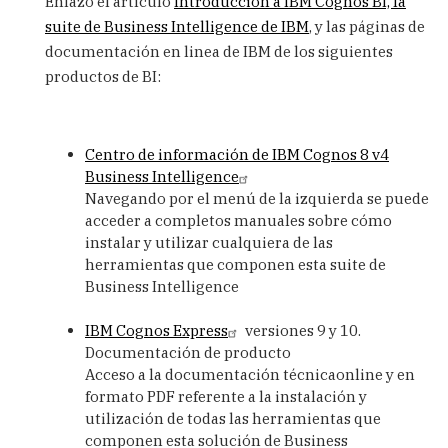
Enlazo el artículo
Introducción a IBM Cognos BI, la
to
suite de Business Intelligence de IBM
, y las páginas de
Enlazo
documentación en linea de IBM de los siguientes
las
hojas
productos de BI:
de
producto
by
Centro de información de IBM Cognos 8 v4
Saima_Solutions
Business Intelligence
Navegando por el menú de la izquierda se puede
acceder a completos manuales sobre cómo
instalar y utilizar cualquiera de las
herramientas que componen esta suite de
Business Intelligence
IBM Cognos Express
versiones 9 y 10.
Documentación de producto
Acceso a la documentación técnicaonline y en
formato PDF referente a la instalación y
utilización de todas las herramientas que
componen esta solución de Business