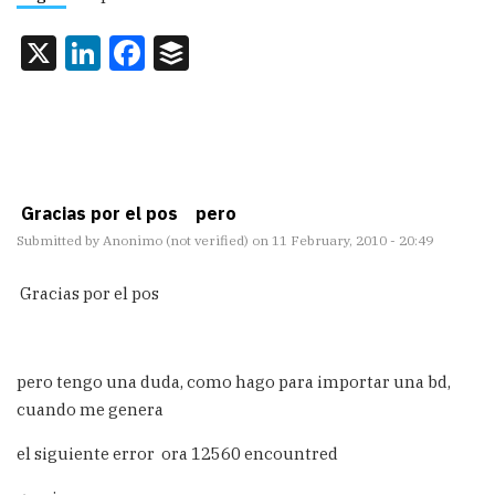
X
LinkedIn
Facebook
Buffer
Gracias por el pos pero
Submitted by
Anonimo (not verified)
on 11 February, 2010 - 20:49
Gracias por el pos
pero tengo una duda, como hago para importar una bd,
cuando me genera
el siguiente error ora 12560 encountred