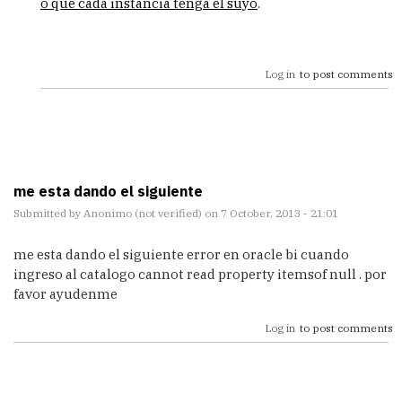
o que cada instancia tenga el suyo
.
puedo
by
vlado
(not
Log in
to post comments
verified)
me esta dando el siguiente
Submitted by
Anonimo (not verified)
on 7 October, 2013 - 21:01
me esta dando el siguiente error en oracle bi cuando
ingreso al catalogo cannot read property itemsof null . por
favor ayudenme
Log in
to post comments