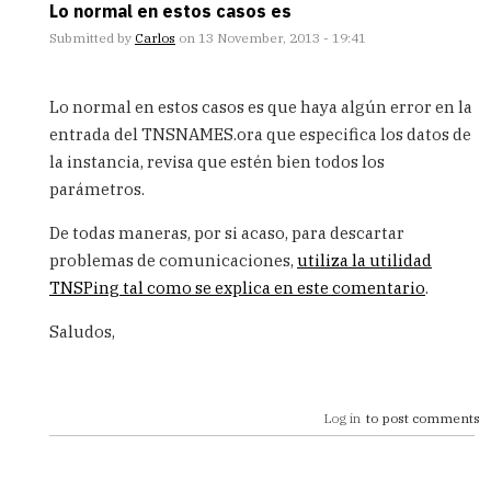
Lo normal en estos casos es
Submitted by
Carlos
on 13 November, 2013 - 19:41
In
reply
Lo normal en estos casos es que haya algún error en la
to
entrada del TNSNAMES.ora que especifica los datos de
carlos
la instancia, revisa que estén bien todos los
buenas
tardes
parámetros.
este
by
De todas maneras, por si acaso, para descartar
JEAK
problemas de comunicaciones,
utiliza la utilidad
(not
TNSPing tal como se explica en este comentario
.
verified)
Saludos,
Log in
to post comments