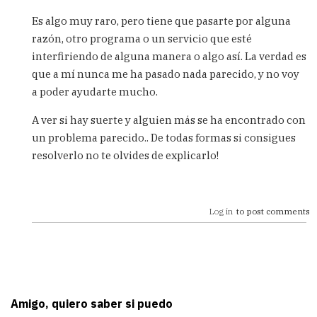
In
reply
Es algo muy raro, pero tiene que pasarte por alguna
to
razón, otro programa o un servicio que esté
Estimado
interfiriendo de alguna manera o algo así. La verdad es
Carlos,
tengo
que a mí nunca me ha pasado nada parecido, y no voy
una
a poder ayudarte mucho.
by
isabel
A ver si hay suerte y alguien más se ha encontrado con
(not
un problema parecido.. De todas formas si consigues
verified)
resolverlo no te olvides de explicarlo!
Log in
to post comments
Amigo, quiero saber si puedo