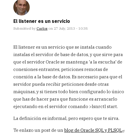
El listener es un servicio
Submitted by
Carlos
on 27 July, 2013 - 10:38
In
reply
El listener es un servicio que se instala cuando
to
instalas el servidor de base de datos, y que sirve para
Ola
que el servidor Oracle se mantenga 'a la escucha' de
por
favor
conexiones entrantes, peticiones remotas de
me
conexión a la base de datos. Es necesario para que el
puedes
servidor pueda recibir peticiones desde otras
dar
máquinas, y si tienes todo bien configurado lo único
by
Sandra
que has de hacer para que funcione es arrancarlo
ejecutando en el servidor comando >lsnrctl start.
La definición es informal, pero espero que te sirva.
Te enlazo un post de un
blog de Oracle SQL y PLSQL