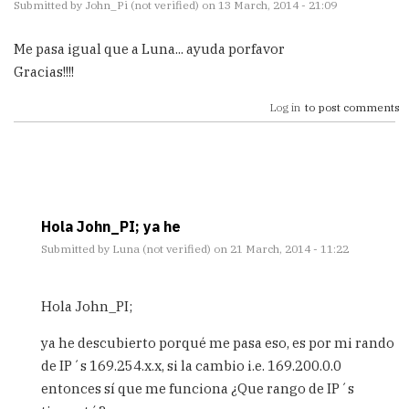
Submitted by
John_Pi (not verified)
on 13 March, 2014 - 21:09
Me pasa igual que a Luna... ayuda porfavor
Gracias!!!!
Log in
to post comments
Hola John_PI; ya he
Submitted by
Luna (not verified)
on 21 March, 2014 - 11:22
In
reply
Hola John_PI;
to
Me
ya he descubierto porqué me pasa eso, es por mi rando
pasa
de IP´s 169.254.x.x, si la cambio i.e. 169.200.0.0
igual
entonces sí que me funciona ¿Que rango de IP´s
que
a