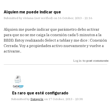
Alquien me puede indicar que
Submitted by
viviana (not verified)
on 16 October, 2013 - 21:16
Alquien me puede indicar que parámetro debo activar
para que no se me caiga la conexión cada 5 minutos a la
BBDD. Estoy realizando Select a tablas y me dice : Conexión
Cerrada. Voy a propiedades activo nuevamente y vuelve a
activarse..
Log in
to post comments
Es raro que esté configurado
Submitted by
Dataprix
on 17 October, 2013 - 23:38
In