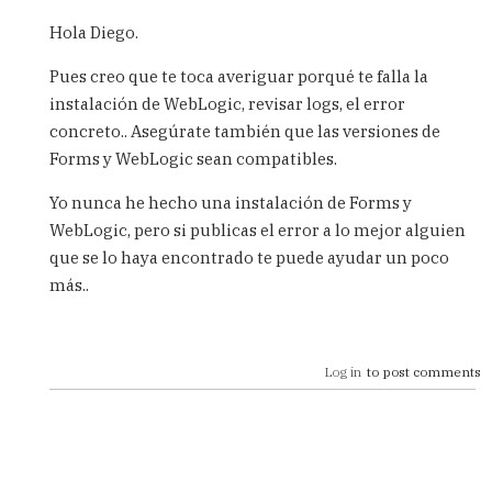
In
reply
Hola Diego.
to
Hola
Pues creo que te toca averiguar porqué te falla la
Carlos.
instalación de WebLogic, revisar logs, el error
Quise
concreto.. Asegúrate también que las versiones de
intentar
by
Forms y WebLogic sean compatibles.
Diegozaw
Yo nunca he hecho una instalación de Forms y
WebLogic, pero si publicas el error a lo mejor alguien
que se lo haya encontrado te puede ayudar un poco
más..
Log in
to post comments