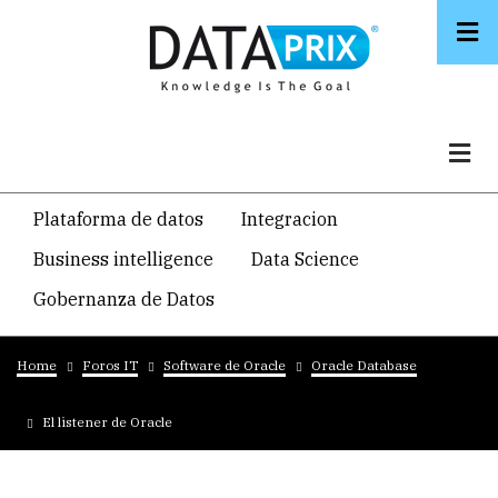
Skip
to
main
content
Navegacion
Plataforma de datos
Integracion
temática
Business intelligence
Data Science
principal
Gobernanza de Datos
Breadcrumb
Home
Foros IT
Software de Oracle
Oracle Database
El listener de Oracle