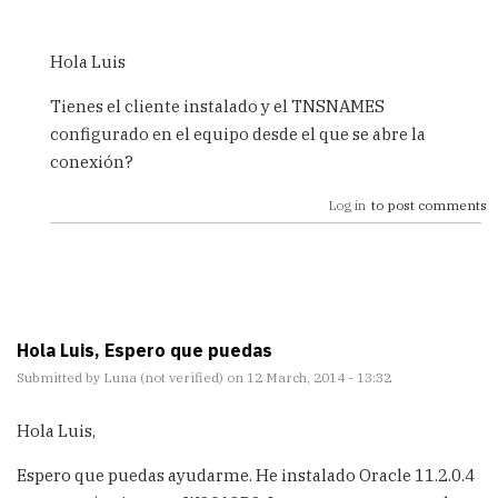
In
reply
Hola Luis
to
Saludos
Tienes el cliente instalado y el TNSNAMES
Carlos,
configurado en el equipo desde el que se abre la
Estoy
conexión?
by
Luis
Log in
to post comments
Cedeño
(not
verified)
Hola Luis, Espero que puedas
Submitted by
Luna (not verified)
on 12 March, 2014 - 13:32
Hola Luis,
Espero que puedas ayudarme. He instalado Oracle 11.2.0.4