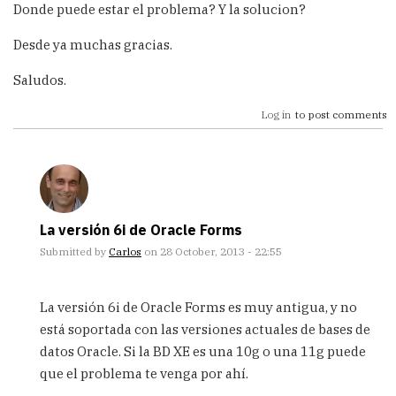
Donde puede estar el problema? Y la solucion?
Desde ya muchas gracias.
Saludos.
Log in
to post comments
La versión 6i de Oracle Forms
Submitted by
Carlos
on 28 October, 2013 - 22:55
In
reply
La versión 6i de Oracle Forms es muy antigua, y no
to
está soportada con las versiones actuales de bases de
Hola
datos Oracle. Si la BD XE es una 10g o una 11g puede
Carlos.
Te
que el problema te venga por ahí.
hago