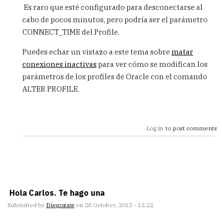
reply
Es raro que esté configurado para desconectarse al
to
cabo de pocos minutos, pero podría ser el parámetro
Alquien
CONNECT_TIME del Profile.
me
puede
Puedes echar un vistazo a este tema sobre
matar
indicar
que
conexiones inactivas
para ver cómo se modifican los
by
parámetros de los profiles de Oracle con el comando
viviana
ALTER PROFILE.
(not
verified)
Log in
to post comments
Hola Carlos. Te hago una
Submitted by
Diegozaw
on 28 October, 2013 - 12:22