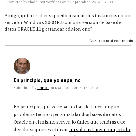
Submitted by
vlado (not verified)
on 4 September, 2013 - 23:33
Amigo, quiero saber si puedo instalar dos instancias en un
servidor Windows 2008 R2 con una version de base de
datos ORACLE 11g estandar edition one?
Log in
to post comments
En principio, que yo sepa, no
Submitted by
Carlos
on 5 September, 2013 - 21:52
In
reply
En principio, que yo sepa, no has de tener ningún
to
problema técnico para instalar dos bases de datos
Amigo,
Oracle en el mismo server, lo único que tendrás que
quiero
saber
decidir si quieres utilizar
un sólo listener compartido,
si