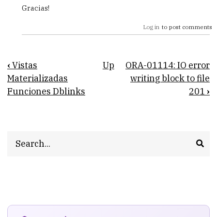
Gracias!
Log in
to post comments
Book
‹
Vistas
Up
ORA-01114: IO error
traversal
Materializadas
writing block to file
Funciones Dblinks
201
›
links
for
Problemas
Search
con
el
Export
y