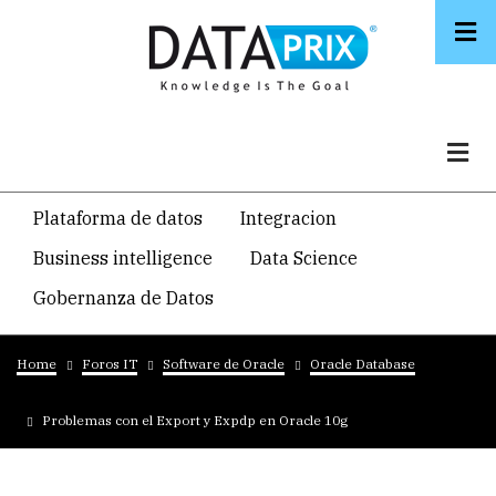
Skip
to
main
content
Navegacion
Plataforma de datos
Integracion
temática
Business intelligence
Data Science
principal
Gobernanza de Datos
Breadcrumb
Home
Foros IT
Software de Oracle
Oracle Database
Problemas con el Export y Expdp en Oracle 10g