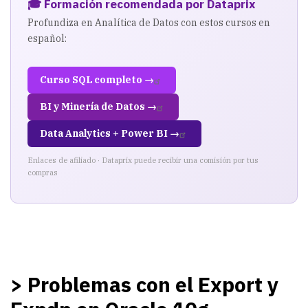
Expdp
🎓 Formación recomendada por Dataprix
en
Profundiza en Analítica de Datos con estos cursos en
español:
Oracle
10g
Curso SQL completo →
BI y Minería de Datos →
Data Analytics + Power BI →
Enlaces de afiliado · Dataprix puede recibir una comisión por tus
compras
> Problemas con el Export y