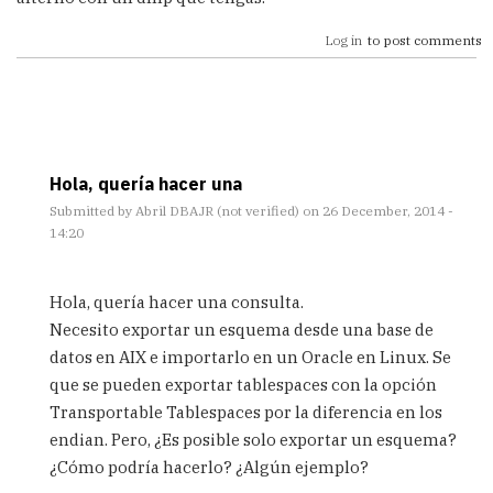
Log in
to post comments
Hola, quería hacer una
Submitted by
Abril DBAJR (not verified)
on 26 December, 2014 -
14:20
In
reply
Hola, quería hacer una consulta.
to
Necesito exportar un esquema desde una base de
Hola
datos en AIX e importarlo en un Oracle en Linux. Se
Gustavo,
por
que se pueden exportar tablespaces con la opción
lo
Transportable Tablespaces por la diferencia en los
que
endian. Pero, ¿Es posible solo exportar un esquema?
veo
¿Cómo podría hacerlo? ¿Algún ejemplo?
by
OMARE