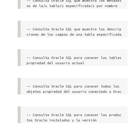
-- Consulta Oracle SQL que muestra los metadat
usuario tiene acceso

os de la/s tabla/s especificada/s por nombre

-- (en este caso todas las tablas que lleven l
select * from dictionary where table_name like 
a cadena "XXX")

'%TABLES%'
select * from ALL_ALL_TABLES where upper(table
-- Consulta Oracle SQL que muestra las descrip
_name) like '%XXX%'

ciones de los campos de una tabla especificada 

   (en este caso todas las tablas que lleven l
a cadena "XXX")

select * from ALL_COL_COMMENTS where upper(tab
-- Consulta Oracle SQL para conocer las tablas 
le_name) like '%XXX%'

propiedad del usuario actual

select * from user_tables
-- Consulta Oracle SQL para conocer todos los 
objetos propiedad del usuario conectado a Orac
le

select * from user_catalog
-- Consulta Oracle SQL para conocer los produc
tos Oracle instalados y la versión

select * from product_component_version