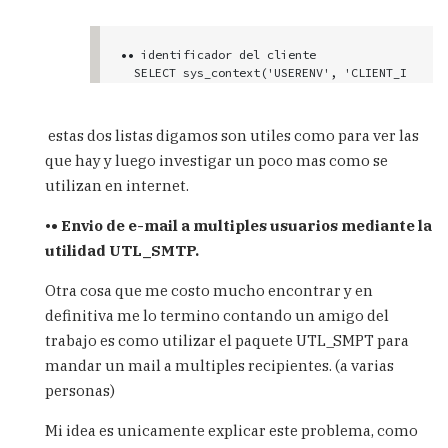
•• identificador del cliente

  SELECT sys_context('USERENV', 'CLIENT_I
DENTIFIER') FROM dual;

•• nombre del esquema donde uno esta cone
estas dos listas digamos son utiles como para ver las
ctado

que hay y luego investigar un poco mas como se
     SELECT sys_context('userenv', 'CURRE
NT_SCHEMA') FROM dual;

utilizan en internet.
•• ID del esquema donde uno se encuentra 
•
• Envio de e-mail a multiples usuarios mediante la
conectado

utilidad UTL_SMTP.
     SELECT sys_context('USERENV', 'CURRE
NT_SCHEMAID') FROM dual;

Otra cosa que me costo mucho encontrar y en
•• nombre de la base de datos.

definitiva me lo termino contando un amigo del
     SELECT sys_context('USERENV', 'DB_NA
trabajo es como utilizar el paquete UTL_SMPT para
ME') FROM dual;

mandar un mail a multiples recipientes. (a varias
•• nombre del host

personas)
     SELECT sys_context('USERENV', 'HOS
T') FROM dual;

Mi idea es unicamente explicar este problema, como