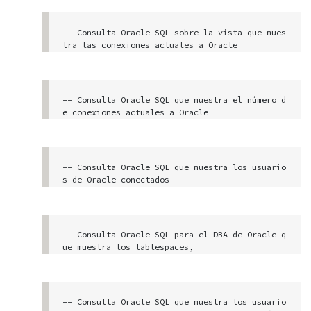
select value from v$system_parameter where nam
e = 'db_name'
-- Consulta Oracle SQL sobre la vista que mues
tra las conexiones actuales a Oracle 

-- Para visualizarla es necesario entrar con p
rivilegios de administrador

select osuser, username, machine, program

-- Consulta Oracle SQL que muestra el número d
from v$session

e conexiones actuales a Oracle 

order by osuser
-- agrupado por aplicación que realiza la cone
xión

select program Aplicacion, count(program) Nume
-- Consulta Oracle SQL que muestra los usuario
ro_Sesiones

s de Oracle conectados 

from v$session

-- y el número de sesiones por usuario

group by program

order by Numero_Sesiones desc
select username Usuario_Oracle, count(usernam
e) Numero_Sesiones

-- Consulta Oracle SQL para el DBA de Oracle q
from v$session

ue muestra los tablespaces, 

group by username

-- el espacio utilizado, el espacio libre y lo
order by Numero_Sesiones desc

s ficheros de datos de los mismos

-- Consulta Oracle SQL que muestra propietario
s de objetos y número de objetos por propietar
Select t.tablespace_name "Tablespace", t.statu
-- Consulta Oracle SQL que muestra los usuario
io

s "Estado",
