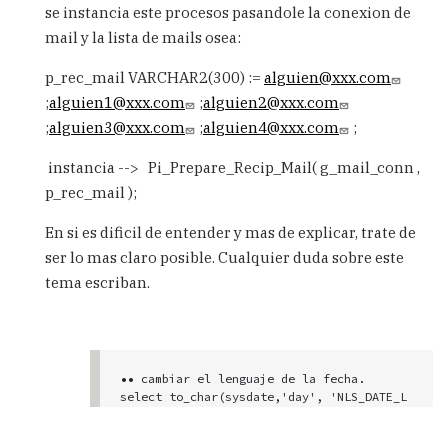
  IS 

se instancia este procesos pasandole la conexion de
       MAILS      VARCHAR2(1000)  := p_re
mail y la lista de mails osea:
c_mails;

       SingleMail VARCHAR2(255);

p_rec_mail VARCHAR2(300) :=
       --

alguien@xxx.com
       NO_MORE_MAILS BOOLEAN := FALSE;

;
alguien1@xxx.com
;
alguien2@xxx.com
       EOM           NUMBER;          -- 
;
alguien3@xxx.com
;
alguien4@xxx.com
;
end of mail.

       BOM           NUMBER := 1;     -- 
instancia --> Pi_Prepare_Recip_Mail( g_mail_conn ,
begin of mail.

       COC           NUMBER ;         -- 
p_rec_mail );
number of characters.

       MAIL_NUMBER   NUMBER := 1;       

En si es dificil de entender y mas de explicar, trate de
 BEGIN        

ser lo mas claro posible. Cualquier duda sobre este
       LOOP

           EOM := INSTR(MAILS,';',1,MAIL_
tema escriban.
NUMBER);   

           IF EOM = 0 THEN   

               EOM := LENGTH(MAILS) + 1;

               NO_MORE_MAILS := TRUE;

           END IF;

•• cambiar el lenguaje de la fecha.

           COC := (EOM) - BOM;

select to_char(sysdate,'day', 'NLS_DATE_L
           SingleMail := SUBSTR(MAILS,BO
ANGUAGE=Spanish') from dual

M,COC);

select to_char(sysdate,'month', 'NLS_DATE
           utl_smtp.rcpt( p_mail_conn , S