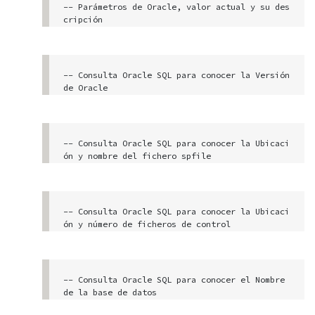
-- Parámetros de Oracle, valor actual y su des
cripción

SELECT v.name, v.value value, decode(ISSYS_MOD
IFIABLE, 'DEFERRED',

'TRUE', 'FALSE') ISSYS_MODIFIABLE, decode(v.is
-- Consulta Oracle SQL para conocer la Versión 
Default, 'TRUE', 'YES',

de Oracle

'FALSE', 'NO') "DEFAULT", DECODE(ISSES_MODIFIA
BLE, 'IMMEDIATE',

select value from v$system_parameter where nam
'YES','FALSE', 'NO', 'DEFERRED', 'NO', 'YES') 
e = 'compatible'
SES_MODIFIABLE,

-- Consulta Oracle SQL para conocer la Ubicaci
DECODE(ISSYS_MODIFIABLE, 'IMMEDIATE', 'YES', 
ón y nombre del fichero spfile

'FALSE', 'NO',

'DEFERRED', 'YES','YES') SYS_MODIFIABLE , v.de
select value from v$system_parameter where nam
scription

e = 'spfile'
FROM V$PARAMETER v

WHERE name not like 'nls%' ORDER BY 1

-- Consulta Oracle SQL para conocer la Ubicaci
ón y número de ficheros de control

select * from v$system_parameter
select value from v$system_parameter where nam
e = 'control_files'
-- Consulta Oracle SQL para conocer el Nombre 
de la base de datos
