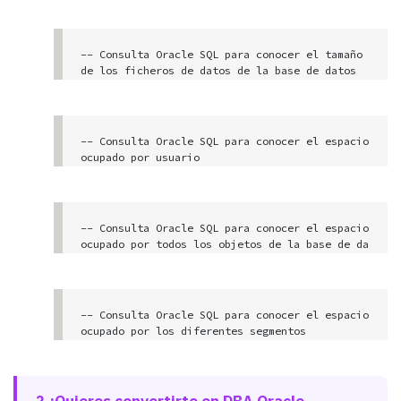
ORDER BY c.sid, d.piece
select sum(BYTES)/1024/1024 MB from DBA_EXTENT
S
-- Consulta Oracle SQL para conocer el tamaño 
de los ficheros de datos de la base de datos

select sum(bytes)/1024/1024 MB from dba_data_f
iles
-- Consulta Oracle SQL para conocer el espacio 
ocupado por usuario

SELECT owner, SUM(BYTES)/1024/1024 MB FROM DBA
_EXTENTS

group by owner
-- Consulta Oracle SQL para conocer el espacio 
ocupado por todos los objetos de la base de da
tos, muestra los objetos que más ocupan primer
o

SELECT SEGMENT_NAME, SUM(BYTES)/1024/1024 MB F
-- Consulta Oracle SQL para conocer el espacio 
ROM DBA_EXTENTS

ocupado por los diferentes segmentos 

group by SEGMENT_NAME

   (tablas, índices, undo, rollback, cluster, 
order by 2 desc
...)

SELECT SEGMENT_TYPE, SUM(BYTES)/1024/1024 MB F