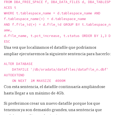
FROM DBA_FREE_SPACE f, DBA_DATA_FILES d, DBA_TABLESP
ACES t
WHERE t.tablespace_name = d.tablespace_name AND
f.tablespace_name(+) = d.tablespace_name
AND f.file_id(+) = d.file_id GROUP BY t.tablespace_n
ame,
d.file_name, t.pct_increase, t.status ORDER BY 1,3 D
ESC
Una vez que localizamos el datafile que podríamos
ampliar ejecutaremos la siguiente sentencia para hacerlo:
ALTER DATABASE 
    DATAFILE '/db/oradata/datafiles/datafile_n.dbf' 
AUTOEXTEND
    ON NEXT  1M MAXSIZE  4000M
Con esta sentencia, el datafile continuaría ampliándose
hasta llegar a un máximo de 4Gb.
Si preferimos crear un nuevo datafile porque los que
tenemos ya son demasido grandes, una sentencia que