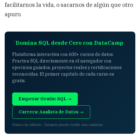
facilitarnos la vida, o sacarnos de algún que otro
apuro.
?
Domina SQL desde Cero con DataCamp
Plataforma interactiva con 600+ cursos de datos.
Practica SQL directamente en el navegador con
ejercicios guiados, proyectos reales y certificaciones
reconocidas. El primer capítulo de cada curso es
gratis.
Empezar Gratis: SQL →
Carrera: Analista de Datos →
Enlace de afiliado · Dataprix puede recibir una comisión