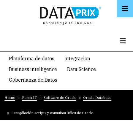
Skip
to
main
content
Navegacion
Plataforma de datos
Integracion
temática
Business intelligence
Data Science
principal
Gobernanza de Datos
Breadcrumb
Home
Foros IT
Software de Oracle
Oracle Database
Recopilación scripts y consultas útiles de Oracle