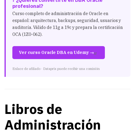
? ¿Quieres convertirte en DBA Oracle
ROM DBA_EXTENTS

profesional?
group by SEGMENT_TYPE
Curso completo de administración de Oracle en
español: arquitectura, backups, seguridad, usuarios y
auditoría. Válido de 11g a 19c y prepara la certificación
OCA (1Z0-062).
Ver curso Oracle DBA en Udemy →
Enlace de afiliado · Dataprix puede recibir una comisión
Libros de
Administración