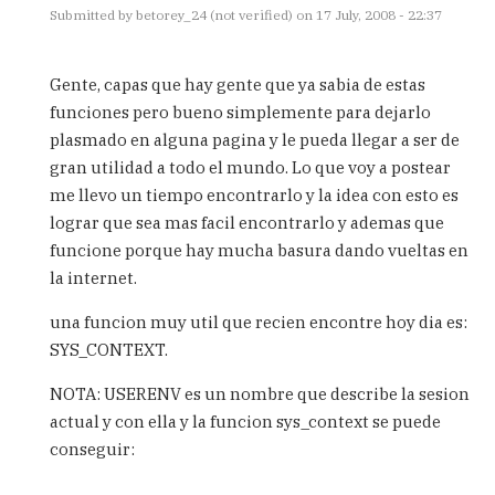
Submitted by
betorey_24 (not verified)
on 17 July, 2008 - 22:37
In
reply
Gente, capas que hay gente que ya sabia de estas
to
funciones pero bueno simplemente para dejarlo
Para
plasmado en alguna pagina y le pueda llegar a ser de
comparar
dentro
gran utilidad a todo el mundo. Lo que voy a postear
de
me llevo un tiempo encontrarlo y la idea con esto es
un
lograr que sea mas facil encontrarlo y ademas que
by
funcione porque hay mucha basura dando vueltas en
Carlos
la internet.
una funcion muy util que recien encontre hoy dia es:
SYS_CONTEXT.
NOTA: USERENV es un nombre que describe la sesion
actual y con ella y la funcion sys_context se puede
conseguir: