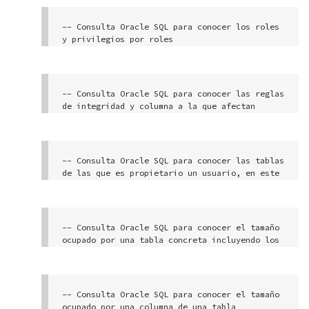
-- Consulta Oracle SQL para conocer los roles 
y privilegios por roles

select * from role_sys_privs
-- Consulta Oracle SQL para conocer las reglas 
de integridad y columna a la que afectan

select constraint_name, column_name from sys.a
ll_cons_columns
-- Consulta Oracle SQL para conocer las tablas 
de las que es propietario un usuario, en este 
caso "xxx"

SELECT table_owner, table_name from sys.all_sy
nonyms where table_owner like '%xxx%'

-- Consulta Oracle SQL para conocer el tamaño 
ocupado por una tabla concreta incluyendo los 
-- Consulta Oracle SQL como la anterior, pero 
índices de la misma

de otra forma más efectiva 

   (tablas de las que es propietario un usuari
select sum(bytes)/1024/1024 Table_Allocation_M
o)

B from user_segments

-- Consulta Oracle SQL para conocer el tamaño 
where segment_type in ('TABLE','INDEX') and

ocupado por una columna de una tabla
