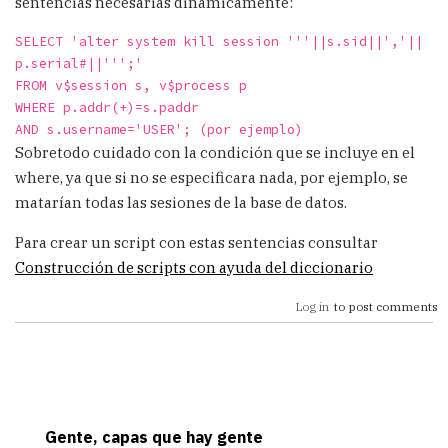
sentencias necesarias dinámicamente:
SELECT 'alter system kill session '''||s.sid||','||
p.serial#||''';' 
FROM v$session s, v$process p
WHERE p.addr(+)=s.paddr
AND s.username='USER'; (por ejemplo)
Sobretodo cuidado con la condición que se incluye en el
where, ya que si no se especificara nada, por ejemplo, se
matarían todas las sesiones de la base de datos.
Para crear un script con estas sentencias consultar
Construcción de scripts con ayuda del diccionario
Log in
to post comments
Gente, capas que hay gente