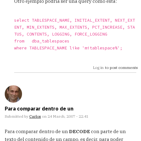
estyom
Otro ejemplo podría ser una query como esta:
(not
verified)
select TABLESPACE_NAME, INITIAL_EXTENT, NEXT_EXT
ENT, MIN_EXTENTS, MAX_EXTENTS, PCT_INCREASE, STA
TUS, CONTENTS, LOGGING, FORCE_LOGGING 
from   dba_tablespaces 
where TABLESPACE_NAME like 'mitablespace%'; 
Log in
to post comments
Para comparar dentro de un
Submitted by
Carlos
on 24 March, 2007 - 22:41
Para comparar dentro de un
DECODE
con parte de un
texto del contenido de un campo, es decir, para poder