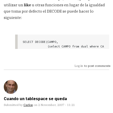
utilizar un
like
u otras funciones en lugar de la igualdad
que toma por defecto el DECODE se puede hacer lo
siguiente:
SELECT DECODE(CAMPO, 

              (select CAMPO from dual where CA
MPO like 'A%'), 

              'Campo comienza por A', 

              (select name from dual where nam
e like 'B%'), 

Log in
to post comments
              'Campo comienza por B', 

              'Campo no comienza ni por A ni p
or B') 

FROM TABLA;
Cuando un tablespace se queda
Submitted by
Carlos
on 2 November, 2007 - 11:21