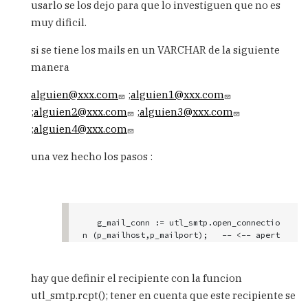
•• nombre de la instancia

usarlo se los dejo para que lo investiguen que no es
     SELECT sys_context('USERENV', 'INSTA
muy dificil.
NCE_NAME') FROM dual;

si se tiene los mails en un VARCHAR de la siguiente
••los formatos de moneda, fechas.

    SELECT sys_context('USERENV', 'NLS_CU
manera
RRENCY') FROM dual;   SELECT sys_context
('USERENV', 'NLS_DATE_FORMAT') FROM dual;

alguien@xxx.com
;
alguien1@xxx.com
;
alguien2@xxx.com
;
alguien3@xxx.com
•• nombre del territorio. ejemplo : 'AMER
ICA';

;
alguien4@xxx.com
    SELECT sys_context('USERENV', 'NLS_TE
RRITORY') FROM dual;

una vez hecho los pasos :
•• server host nome

     SELECT sys_context('USERENV', 'SERVE
R_HOST') FROM dual;

   g_mail_conn := utl_smtp.open_connectio
•• ID de la session del usuario

n (p_mailhost,p_mailport);   -- <-- apert
     SELECT sys_context('USERENV', 'SESSI
ura de conexion.

ON_USERID') FROM dual;

   utl_smtp.helo(g_mail_conn,p_mailhost);

   utl_smtp.mail(g_mail_conn,p_sender);
•• SID (session number) util para matar s
hay que definir el recipiente con la funcion
esiones luego con el numero.

utl_smtp.rcpt(); tener en cuenta que este recipiente se
     SELECT sys_context('USERENV', 'SID') 