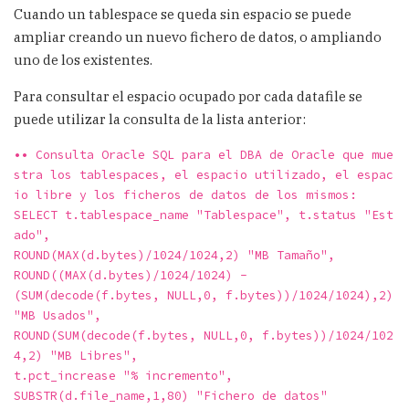
Cuando un tablespace se queda sin espacio se puede
ampliar creando un nuevo fichero de datos, o ampliando
uno de los existentes.
Para consultar el espacio ocupado por cada datafile se
puede utilizar la consulta de la lista anterior:
•• Consulta Oracle SQL para el DBA de Oracle que mue
stra los tablespaces, el espacio utilizado, el espac
io libre y los ficheros de datos de los mismos:
SELECT t.tablespace_name "Tablespace", t.status "Est
ado",
ROUND(MAX(d.bytes)/1024/1024,2) "MB Tamaño",
ROUND((MAX(d.bytes)/1024/1024) -
(SUM(decode(f.bytes, NULL,0, f.bytes))/1024/1024),2) 
"MB Usados",
ROUND(SUM(decode(f.bytes, NULL,0, f.bytes))/1024/102
4,2) "MB Libres",
t.pct_increase "% incremento",
SUBSTR(d.file_name,1,80) "Fichero de datos"