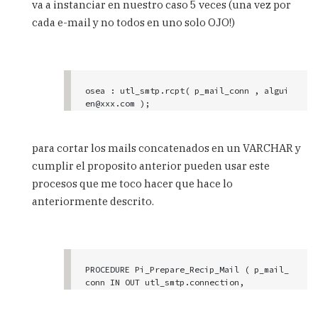
va a instanciar en nuestro caso 5 veces (una vez por
FROM dual;

cada e-mail y no todos en uno solo OJO!)
•• LISTA DE PAQUETES UTL (utilidades de o
racle, envio de mails mediante SMTP entre 
otros)

     SELECT * FROM ALL_OBJECTS

osea : utl_smtp.rcpt( p_mail_conn , algui
     WHERE OBJECT_NAME LIKE '%UTL_%'

en@xxx.com );

         AND OBJECT_TYPE = 'PACKAGE'

          utl_smtp.rcpt( p_mail_conn , al
guien@xxx.com1 );

•• LISTA DE PAQUETES DBMS (otras utilidad
          utl_smtp.rcpt( p_mail_conn , al
es del Data Base Manager System)

para cortar los mails concatenados en un VARCHAR y
guien@xxx.com 2);

cumplir el proposito anterior pueden usar este
          utl_smtp.rcpt( p_mail_conn , al
     SELECT * FROM ALL_OBJECTS

guien@xxx.com 3);

procesos que me toco hacer que hace lo
      WHERE OBJECT_NAME LIKE '%DBMS_%'

          utl_smtp.rcpt( p_mail_conn , al
          AND OBJECT_TYPE = 'PACKAGE'
anteriormente descrito.
guien@xxx.com4 );
PROCEDURE Pi_Prepare_Recip_Mail ( p_mail_
conn IN OUT utl_smtp.connection,

p_rec_mails IN VARCHAR2)
