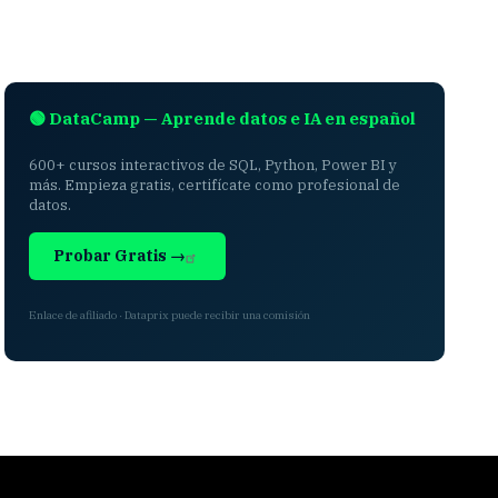
🟢 DataCamp — Aprende datos e IA en español
600+ cursos interactivos de SQL, Python, Power BI y
más. Empieza gratis, certifícate como profesional de
datos.
Probar Gratis →
Enlace de afiliado · Dataprix puede recibir una comisión