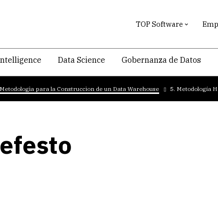
TOP Software
Empr
intelligence
Data Science
Gobernanza de Datos
Metodologia para la Construccion de un Data Warehouse
5. Metodología H
efesto