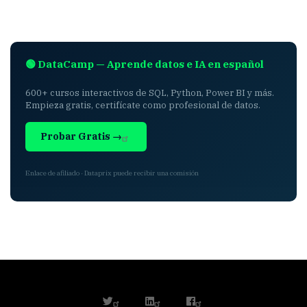
🟢 DataCamp — Aprende datos e IA en español
600+ cursos interactivos de SQL, Python, Power BI y más.
Empieza gratis, certifícate como profesional de datos.
Probar Gratis →
Enlace de afiliado · Dataprix puede recibir una comisión
twitter
linkedin
facebook