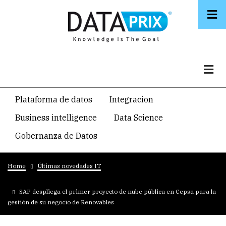
Skip
to
main
content
Navegacion
Plataforma de datos
Integracion
temática
Business intelligence
Data Science
principal
Gobernanza de Datos
Breadcrumb
Home
Últimas novedades IT
SAP despliega el primer proyecto de nube pública en Cepsa para la
gestión de su negocio de Renovables