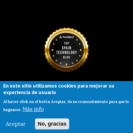
En este sitio utilizamos cookies para mejorar su
Esta obra está bajo una
licencia de
experiencia de usuario
Creative Commons
Reconocimiento-
Al hacer click en el botón Aceptar, da su consentimiento para que lo
CompartirIgual |
Presentacion
|
Aviso legal
Más info
hagamos.
Aceptar
No, gracias