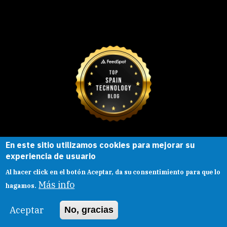
En este sitio utilizamos cookies para mejorar su
Esta obra está bajo una
licencia de
experiencia de usuario
Creative Commons
Reconocimiento-
Al hacer click en el botón Aceptar, da su consentimiento para que lo
CompartirIgual |
Presentacion
|
Aviso legal
Más info
hagamos.
Aceptar
No, gracias