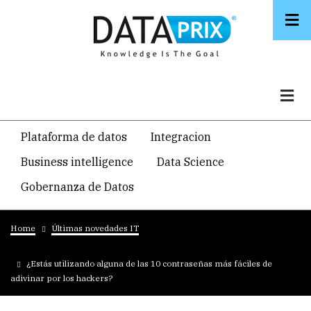
Skip
to
main
content
Navegacion
Plataforma de datos
Integracion
temática
Business intelligence
Data Science
principal
Gobernanza de Datos
Breadcrumb
Home
Últimas novedades IT
¿Estás utilizando alguna de las 10 contraseñas más fáciles de
adivinar por los hackers?