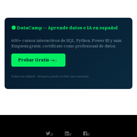
🟢 DataCamp — Aprende datos e IA en español
600+ cursos interactivos de SQL, Python, Power BI y más.
Empieza gratis, certifícate como profesional de datos.
Probar Gratis →
Enlace de afiliado · Dataprix puede recibir una comisión
twitter
linkedin
facebook