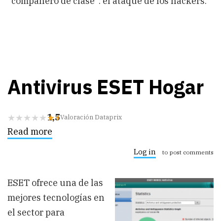
"compañero de clase": el ataque de los hackers.
Antivirus ESET Hogar
1,5
Valoración Dataprix
Read more
about
Antivirus
ESET
Log in
to post comments
Hogar
ESET ofrece una de las
mejores tecnologías en
el sector para