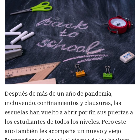
a
las
escuelas
Después de más de un año de pandemia,
incluyendo, confinamientos y clausuras, las
escuelas han vuelto a abrir por fin sus puertas a
los estudiantes de todos los niveles. Pero este
año también les acompaña un nuevo y viejo