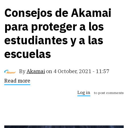
Consejos de Akamai
para proteger a los
estudiantes y a las
escuelas
By
Akamai
on
4 October, 2021 - 11:57
Read more
about
Consejos
de
Log in
to post comments
Akamai
para
proteger
a
los
estudiantes
y