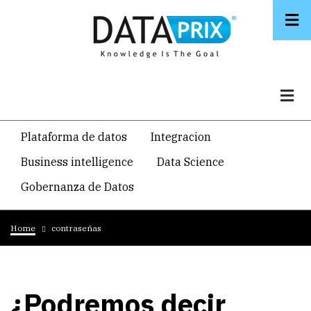
Skip
to
main
content
Navegacion
Plataforma de datos
Integracion
temática
Business intelligence
Data Science
principal
Gobernanza de Datos
Breadcrumb
Home
contraseñas
¿Podremos decir