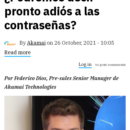
pronto adiós a las
contraseñas?
By
Akamai
on
26 October, 2021 - 10:05
Read more
about
¿Podremos
decir
Log in
to post comments
pronto
adiós
Por Federico Dios, Pre-sales Senior Manager de
a
las
Akamai Technologies
contraseñas?