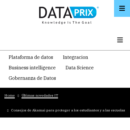
Skip
to
main
content
Navegacion
Plataforma de datos
Integracion
temática
Business intelligence
Data Science
principal
Gobernanza de Datos
Breadcrumb
Home
Últimas novedades IT
Consejos de Akamai para proteger a los estudiantes y a las escuelas