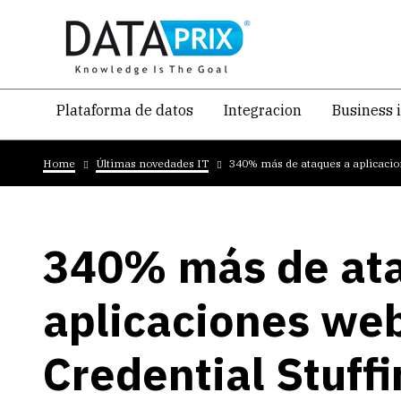
Skip
to
main
content
Navegacion
Plataforma de datos
Integracion
Business 
temática
Breadcrumb
principal
Home
Últimas novedades IT
340% más de ataques a aplicacion
340% más de at
aplicaciones we
Credential Stuffi