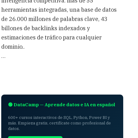
inteligencia competitiva: más de 55
herramientas integradas, una base de datos
de 26.000 millones de palabras clave, 43
billones de backlinks indexados y
estimaciones de tráfico para cualquier
dominio..
…
🟢 DataCamp — Aprende datos e IA en español
600+ cursos interactivos de SQL, Python, Power BI y
más. Empieza gratis, certifícate como profesional de
datos.