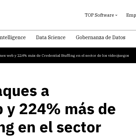
TOP Software
Empr
intelligence
Data Science
Gobernanza de Datos
es web y 224% más de Credential Stuffing en el sector de los videojuegos
aques a
b y 224% más de
ng en el sector