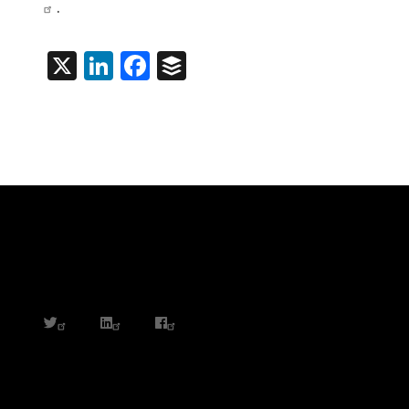
.
X
LinkedIn
Facebook
Buffer
twitter
linkedin
facebook