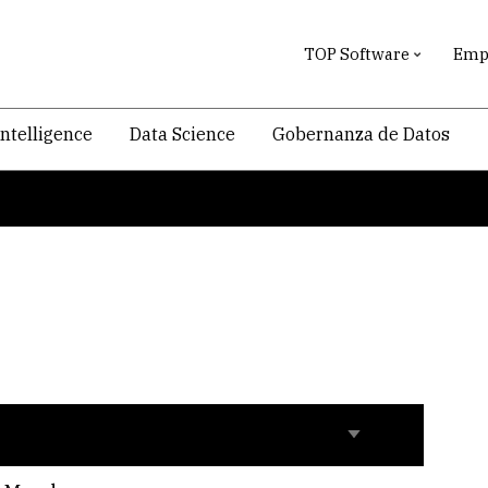
TOP Software
Empr
intelligence
Data Science
Gobernanza de Datos
Replies
Last reply
Sort
ascending