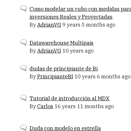
Normal
Como modelar un cubo con medidas par
topic
inversiones Reales y Proyectadas
By
AdrianVG
9 years 5 months ago
Normal
Datawarehouse Multipais
topic
By
AdrianVG
10 years ago
Normal
dudas de principiante de Bi
topic
By
PrincipianteBI
10 years 6 months ago
Normal
Tutorial de introducción al MDX
topic
By
Carlos
16 years 11 months ago
Normal
Duda con modelo en estrella