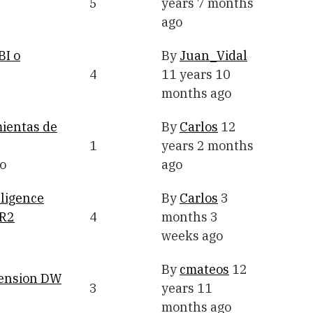
5
years 7 months
ago
BI o
By
Juan_Vidal
4
11 years 10
months ago
mientas de
By
Carlos
12
1
years 2 months
o
ago
lligence
By
Carlos
3
 R2
4
months 3
weeks ago
By
cmateos
12
mension DW
3
years 11
months ago