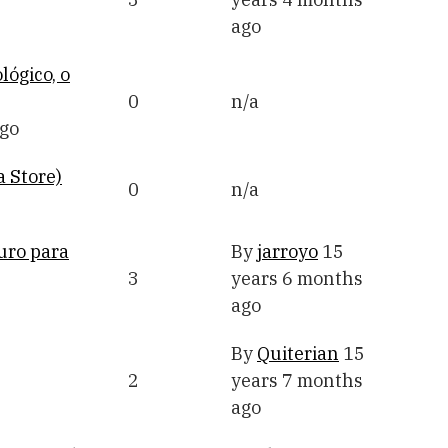
ago
lógico, o
0
n/a
ago
 Store)
0
n/a
uro para
By
jarroyo
15
3
years 6 months
ago
By
Quiterian
15
2
years 7 months
ago