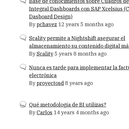
Normal
Base de conocimientos sobre Cuadros d
topic
Integral Dashboards con SAP Xcelsius (C
Dasboard Design)
By
pchavez
12 years 5 months ago
Normal
Scality permite a Nightshift asegurar el
topic
almacenamiento su contenido digital má
By
Scality
5 years 8 months ago
Normal
Nunca es tarde para implementar la fact
topic
electrónica
By
proyectosd
8 years ago
Hot
Qué metodología de BI utilizas?
topic
By
Carlos
14 years 4 months ago