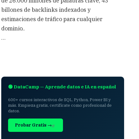
de 26.000 millones de palabras clave, 43
billones de backlinks indexados y
estimaciones de tráfico para cualquier
dominio..
…
🟢 DataCamp — Aprende datos e IA en español
600+ cursos interactivos de SQL, Python, Power BI y
más. Empieza gratis, certifícate como profesional de
datos.
Probar Gratis →