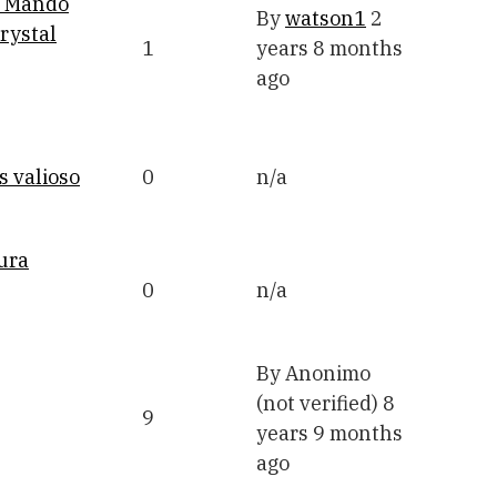
e Mando
By
watson1
2
rystal
1
years 8 months
ago
s valioso
0
n/a
ura
0
n/a
By
Anonimo
(not verified)
8
9
years 9 months
ago