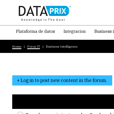
Skip
to
main
content
Navegacion
Plataforma de datos
Integracion
Business 
temática
Breadcrumb
principal
Home
Foros IT
Business Intelligence
Log in to post new content in the forum.
Topic