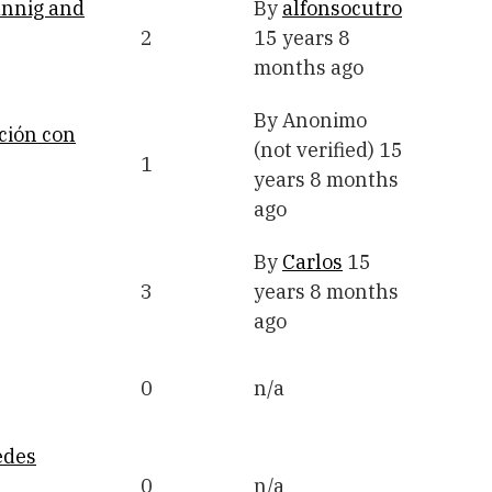
annig and
By
alfonsocutro
2
15 years 8
months ago
By
Anonimo
ción con
(not verified)
15
1
years 8 months
ago
By
Carlos
15
3
years 8 months
ago
0
n/a
edes
0
n/a