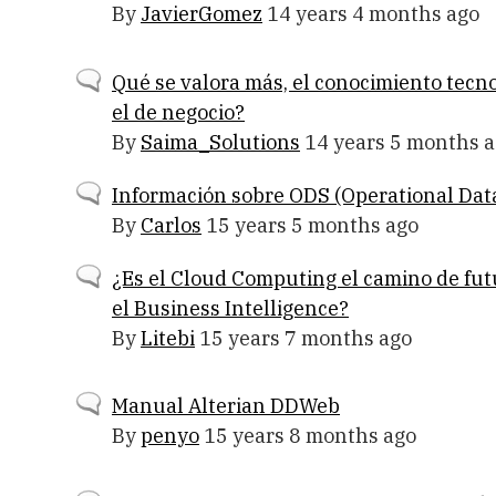
topic
By
JavierGomez
14 years 4 months ago
Normal
Qué se valora más, el conocimiento tecno
topic
el de negocio?
By
Saima_Solutions
14 years 5 months 
Normal
Información sobre ODS (Operational Data
topic
By
Carlos
15 years 5 months ago
Normal
¿Es el Cloud Computing el camino de fut
topic
el Business Intelligence?
By
Litebi
15 years 7 months ago
Normal
Manual Alterian DDWeb
topic
By
penyo
15 years 8 months ago