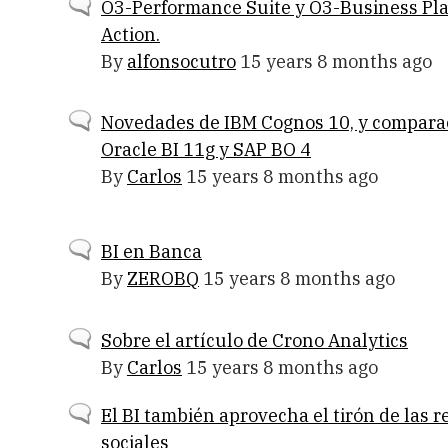
Normal
O3-Performance Suite y O3-Business Pl
topic
Action.
By
alfonsocutro
15 years 8 months ago
Normal
Novedades de IBM Cognos 10, y compara
topic
Oracle BI 11g y SAP BO 4
By
Carlos
15 years 8 months ago
Normal
BI en Banca
topic
By
ZEROBQ
15 years 8 months ago
Normal
Sobre el artículo de Crono Analytics
topic
By
Carlos
15 years 8 months ago
Normal
El BI también aprovecha el tirón de las r
topic
sociales