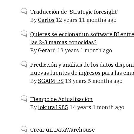
Normal
Traducción de 'Strategic foresight'
topic
By
Carlos
12 years 11 months ago
Normal
Quieres seleccionar un software BI entr
topic
las 2-3 marcas conocidas?
By
Gerard
13 years 1 month ago
Normal
Predicción y análisis de los datos disponi
topic
nuevas fuentes de ingresos para las em
By
SGAIM-ES
13 years 5 months ago
Normal
Tiempo de Actualización
topic
By
lokura1985
14 years 1 month ago
Normal
Crear un DataWarehouse