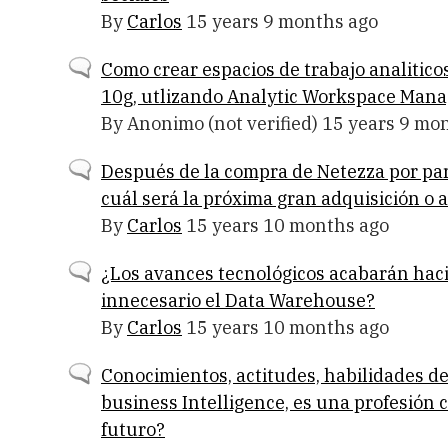
By
Carlos
15 years 9 months ago
Normal
Como crear espacios de trabajo analitico
topic
10g, utlizando Analytic Workspace Mana
By
Anonimo (not verified)
15 years 9 mo
Normal
Después de la compra de Netezza por par
topic
cuál será la próxima gran adquisición o 
By
Carlos
15 years 10 months ago
Normal
¿Los avances tecnológicos acabarán hac
topic
innecesario el Data Warehouse?
By
Carlos
15 years 10 months ago
Normal
Conocimientos, actitudes, habilidades d
topic
business Intelligence, es una profesión 
futuro?