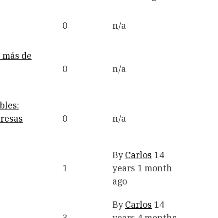
0
n/a
e más de
0
n/a
bles:
presas
0
n/a
By
Carlos
14
1
years 1 month
ago
By
Carlos
14
3
years 4 months