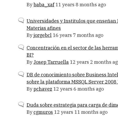
topic
By
baba_xaf
11 years 8 months ago
Normal
Universidades y Institulos que enseñan 
topic
Materias afines
By
jorgebcl
16 years 7 months ago
Normal
Concentración en el sector de las herra
topic
BI?
By
Josep Tarruella
12 years 2 months ag
Normal
DB de conocimiento sobre Business Inte
topic
sobre la plataforma MSSQL Server 2008
By
pchavez
12 years 6 months ago
Normal
Duda sobre estrategia para carga de di
topic
By
cgmuros
12 years 11 months ago