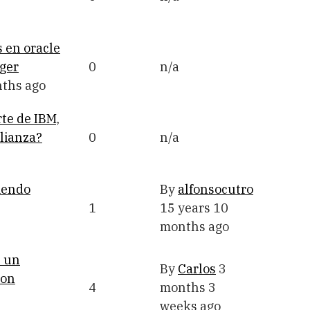
s en oracle
ger
0
n/a
nths ago
te de IBM,
alianza?
0
n/a
iendo
By
alfonsocutro
1
15 years 10
months ago
e un
By
Carlos
3
con
4
months 3
weeks ago