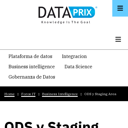
Skip
to
main
content
Navegacion
Plataforma de datos
Integracion
temática
Business intelligence
Data Science
principal
Gobernanza de Datos
Breadcrumb
Home
Foros IT
Business Intelligence
ODS y Staging Area
ODS y Staging