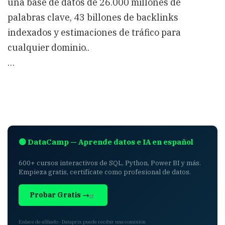
una base de datos de 26.000 millones de
palabras clave, 43 billones de backlinks
indexados y estimaciones de tráfico para
cualquier dominio..
…
🟢 DataCamp — Aprende datos e IA en español
600+ cursos interactivos de SQL, Python, Power BI y más.
Empieza gratis, certifícate como profesional de datos.
Probar Gratis →
Enlace de afiliado · Dataprix puede recibir una comisión