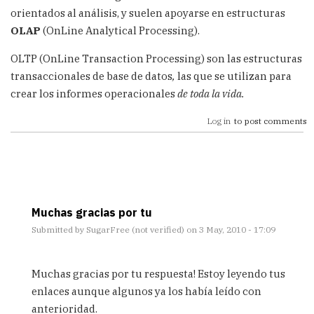
orientados al análisis, y suelen apoyarse en estructuras
OLAP
(OnLine Analytical Processing).
OLTP (OnLine Transaction Processing) son las estructuras
transaccionales de base de datos
,
las que se utilizan para
crear los informes operacionales
de toda la vida.
Log in
to post comments
Muchas gracias por tu
Submitted by
SugarFree (not verified)
on 3 May, 2010 - 17:09
In
reply
Muchas gracias por tu respuesta! Estoy leyendo tus
to
enlaces aunque algunos ya los había leído con
Te
anterioridad.
hago