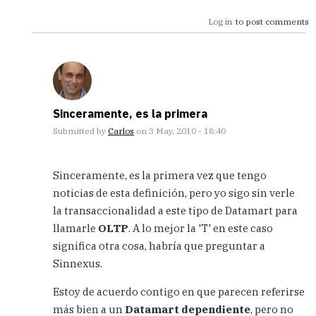
Log in
to post comments
Sinceramente, es la primera
Submitted by
Carlos
on 3 May, 2010 - 18:40
In
reply
Sinceramente, es la primera vez que tengo
to
noticias de esta definición, pero yo sigo sin verle
Muchas
la transaccionalidad a este tipo de Datamart para
gracias
por
llamarle
OLTP
. A lo mejor la 'T' en este caso
tu
significa otra cosa, habría que preguntar a
by
Sinnexus.
SugarFree
(not
Estoy de acuerdo contigo en que parecen referirse
verified)
más bien a un
Datamart dependiente
, pero no