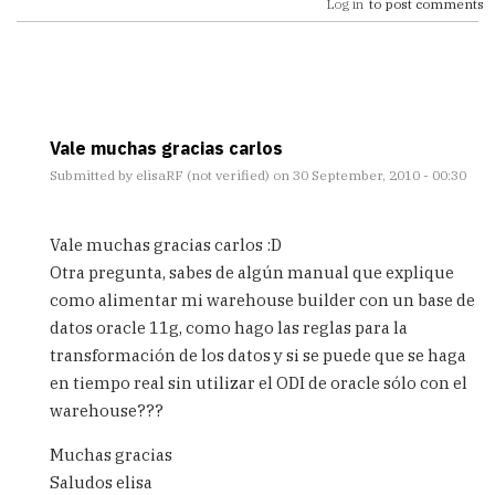
Log in
to post comments
Vale muchas gracias carlos
Submitted by
elisaRF (not verified)
on 30 September, 2010 - 00:30
In
reply
Vale muchas gracias carlos :D
to
Otra pregunta, sabes de algún manual que explique
Seguro
como alimentar mi warehouse builder con un base de
que
vas
datos oracle 11g, como hago las reglas para la
a
transformación de los datos y si se puede que se haga
optimizar
en tiempo real sin utilizar el ODI de oracle sólo con el
by
warehouse???
Carlos
Muchas gracias
Saludos elisa