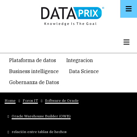
Skip
to
main
content
Navegacion
Plataforma de datos
Integracion
temática
Business intelligence
Data Science
principal
Gobernanza de Datos
Breadcrumb
Home
Foros IT
Software de Oracle
Oracle Warehouse Builder (OWB)
relación entre tablas de hechos