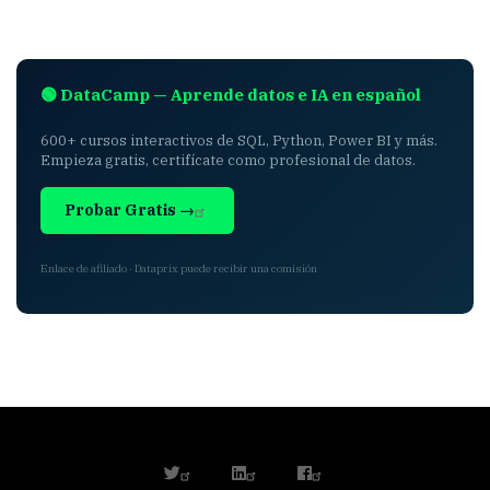
🟢 DataCamp — Aprende datos e IA en español
600+ cursos interactivos de SQL, Python, Power BI y más.
Empieza gratis, certifícate como profesional de datos.
Probar Gratis →
Enlace de afiliado · Dataprix puede recibir una comisión
twitter
linkedin
facebook