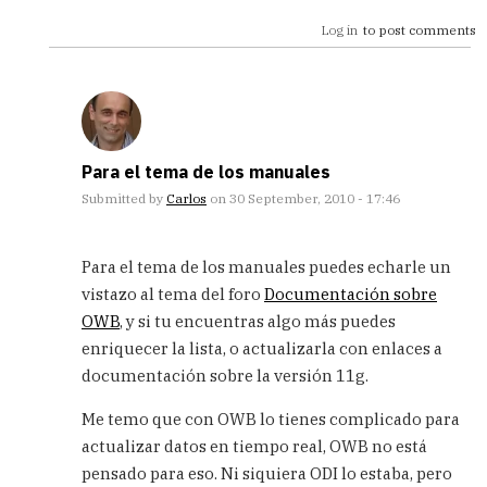
Log in
to post comments
Para el tema de los manuales
Submitted by
Carlos
on 30 September, 2010 - 17:46
In
reply
Para el tema de los manuales puedes echarle un
to
vistazo al tema del foro
Documentación sobre
Vale
OWB
, y si tu encuentras algo más puedes
muchas
gracias
enriquecer la lista, o actualizarla con enlaces a
carlos
documentación sobre la versión 11g.
by
elisaRF
Me temo que con OWB lo tienes complicado para
(not
actualizar datos en tiempo real, OWB no está
verified)
pensado para eso. Ni siquiera ODI lo estaba, pero