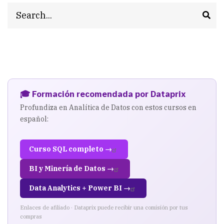
entre
Search
tablas
de
hechos
🎓 Formación recomendada por Dataprix
Profundiza en Analítica de Datos con estos cursos en
español:
Curso SQL completo →
BI y Minería de Datos →
Data Analytics + Power BI →
Enlaces de afiliado · Dataprix puede recibir una comisión por tus
compras