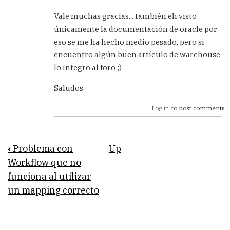
In
reply
Vale muchas gracias... también eh visto
to
únicamente la documentación de oracle por
Para
eso se me ha hecho medio pesado, pero si
el
tema
encuentro algún buen artículo de warehouse
de
lo integro al foro ;)
los
manuales
Saludos
by
Carlos
Log in
to post comments
Book
‹
Problema con
Up
traversal
Workflow que no
funciona al utilizar
links
un mapping correcto
for
relación