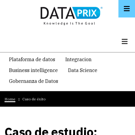
Skip
to
main
content
Navegacion
Plataforma de datos
Integracion
temática
Business intelligence
Data Science
principal
Gobernanza de Datos
Breadcrumb
Home
Caso de éxito
Caso de estudio: