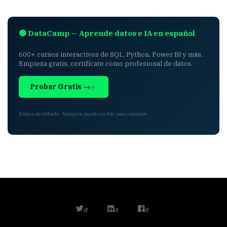
🟢 DataCamp — Aprende datos e IA en español
600+ cursos interactivos de SQL, Python, Power BI y más.
Empieza gratis, certifícate como profesional de datos.
Probar Gratis →
Enlace de afiliado · Dataprix puede recibir una comisión
twitter
linkedin
facebook