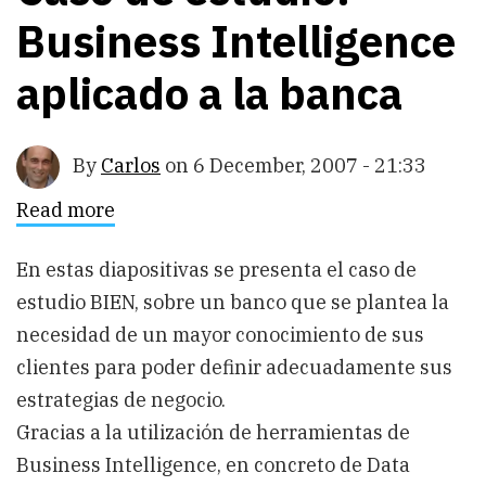
Business Intelligence
aplicado a la banca
By
Carlos
on
6 December, 2007 - 21:33
Read more
about
Caso
de
estudio:
En estas diapositivas se presenta el caso de
Business
estudio BIEN, sobre un banco que se plantea la
Intelligence
aplicado
necesidad de un mayor conocimiento de sus
a
la
clientes para poder definir adecuadamente sus
banca
estrategias de negocio.
Gracias a la utilización de herramientas de
Business Intelligence, en concreto de Data