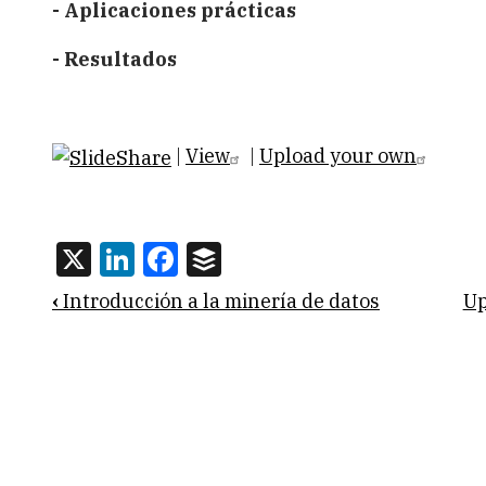
- Aplicaciones prácticas
- Resultados
|
View
|
Upload your own
X
LinkedIn
Facebook
Buffer
Book
‹
Introducción a la minería de datos
U
traversal
links
for
Caso