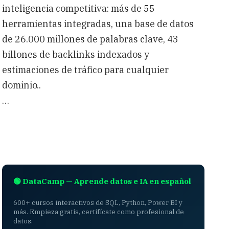
inteligencia competitiva: más de 55
herramientas integradas, una base de datos
de 26.000 millones de palabras clave, 43
billones de backlinks indexados y
estimaciones de tráfico para cualquier
dominio..
…
🟢 DataCamp — Aprende datos e IA en español
600+ cursos interactivos de SQL, Python, Power BI y
más. Empieza gratis, certifícate como profesional de
datos.