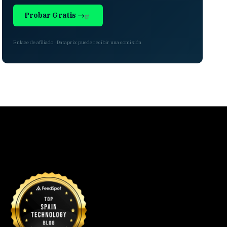
Probar Gratis →
Enlace de afiliado · Dataprix puede recibir una comisión