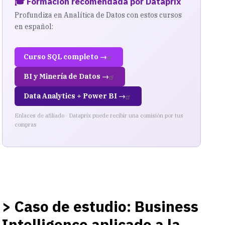
🎓 Formación recomendada por Dataprix
Profundiza en Analítica de Datos con estos cursos
en español:
Curso SQL completo →
BI y Minería de Datos →
Data Analytics + Power BI →
Enlaces de afiliado · Dataprix puede recibir una comisión por tus
compras
> Caso de estudio: Business
Intelligence aplicado a la