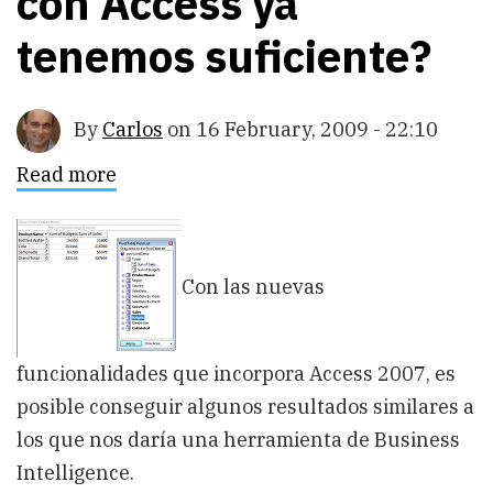
con Access ya
tenemos suficiente?
By
Carlos
on
16 February, 2009 - 22:10
Read more
about
Necesitamos
una
herramienta
de
BI,
Con las nuevas
o
con
Access
ya
tenemos
funcionalidades que incorpora Access 2007, es
suficiente?
posible conseguir algunos resultados similares a
los que nos daría una herramienta de Business
Intelligence.