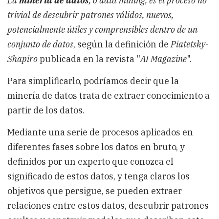
La
minería de datos
, o data mining, es el proceso no
minería
trivial de descubrir patrones válidos, nuevos,
de
datos
potencialmente útiles y comprensibles dentro de un
conjunto de datos
, según la definición de
Piatetsky-
Shapiro
publicada en la revista "
AI Magazine
".
Para simplificarlo, podríamos decir que la
minería de datos trata de extraer conocimiento a
partir de los datos.
Mediante una serie de procesos aplicados en
diferentes fases sobre los datos en bruto, y
definidos por un experto que conozca el
significado de estos datos, y tenga claros los
objetivos que persigue, se pueden extraer
relaciones entre estos datos, descubrir patrones