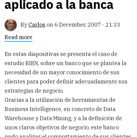
aplicado a la banca
By
Carlos
on
6 December, 2007 - 21:33
Read more
about
Caso
de
estudio:
En estas diapositivas se presenta el caso de
Business
estudio BIEN, sobre un banco que se plantea la
Intelligence
aplicado
necesidad de un mayor conocimiento de sus
a
la
clientes para poder definir adecuadamente sus
banca
estrategias de negocio.
Gracias a la utilización de herramientas de
Business Intelligence, en concreto de Data
Warehouse y Data Mining, y a la definición de
unos claros objetivos de negocio, este banco
pudo analizar el comportamiento de sus clientes,