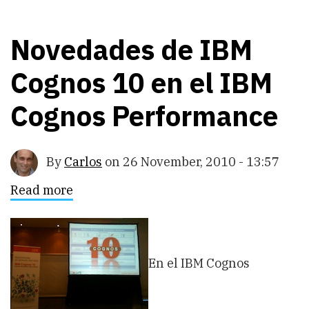
Novedades de IBM
Cognos 10 en el IBM
Cognos Performance
By
Carlos
on
26 November, 2010 - 13:57
Read more
about
Novedades
de
IBM
Cognos
10
En el IBM Cognos
en
el
IBM
Cognos