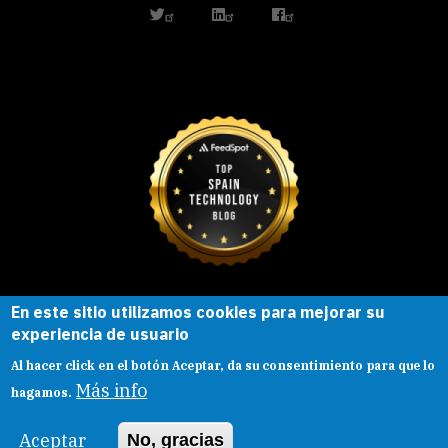
twitter
linkedin
facebook
En este sitio utilizamos cookies para mejorar su
Esta obra está bajo una
licencia de
experiencia de usuario
Creative Commons
Reconocimiento-
Al hacer click en el botón Aceptar, da su consentimiento para que lo
CompartirIgual |
Presentacion
|
Aviso legal
Más info
hagamos.
Aceptar
No, gracias