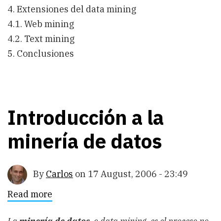
4. Extensiones del data mining
4.1. Web mining
4.2. Text mining
5. Conclusiones
Introducción a la
minería de datos
By
Carlos
on
17 August, 2006 - 23:49
Read more
about
Introducción
a
la