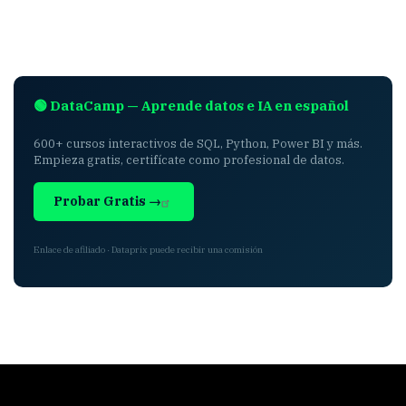
🟢 DataCamp — Aprende datos e IA en español
600+ cursos interactivos de SQL, Python, Power BI y más.
Empieza gratis, certifícate como profesional de datos.
Probar Gratis →
Enlace de afiliado · Dataprix puede recibir una comisión