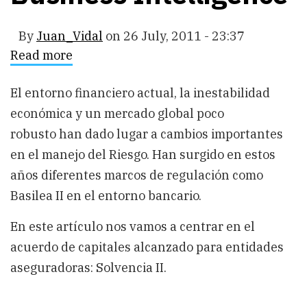
By
Juan_Vidal
on
26 July, 2011 - 23:37
Read more
about
Una
aproximación
a
El entorno financiero actual, la inestabilidad
Solvencia
económica y un mercado global poco
II
y
robusto han dado lugar a cambios importantes
Business
Intelligence
en el manejo del Riesgo. Han surgido en estos
años diferentes marcos de regulación como
Basilea II en el entorno bancario.
En este artículo nos vamos a centrar en el
acuerdo de capitales alcanzado para entidades
aseguradoras: Solvencia II.