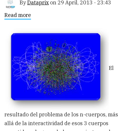
By
Dataprix
on
29 April, 2013 - 23:43
Read more
about
El
Big
Data:
cómo
aplicar
la
teoría
de
los
n-
El
cuerpos
a
los
n-
datos
resultado del problema de los n-cuerpos, más
allá de la interactividad de esos 3 cuerpos