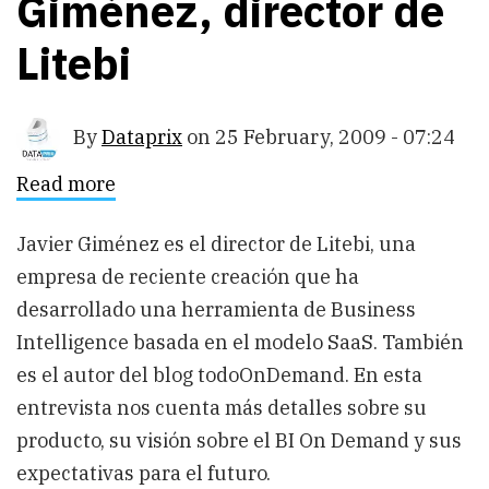
Giménez, director de
Litebi
By
Dataprix
on
25 February, 2009 - 07:24
Read more
about
Entrevista
con
Javier
Javier Giménez es el director de Litebi, una
Giménez,
empresa de reciente creación que ha
director
de
desarrollado una herramienta de Business
Litebi
Intelligence basada en el modelo SaaS. También
es el autor del blog todoOnDemand. En esta
entrevista nos cuenta más detalles sobre su
producto, su visión sobre el BI On Demand y sus
expectativas para el futuro.