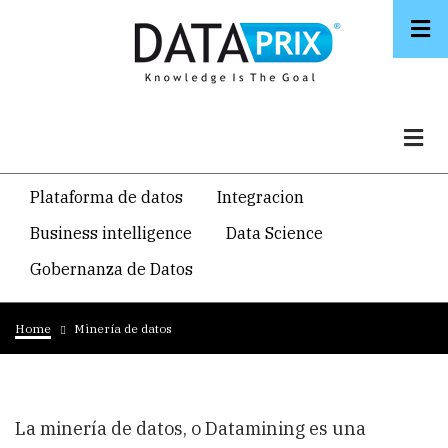
Skip
to
main
content
Navegacion
Plataforma de datos
Integracion
temática
Business intelligence
Data Science
principal
Gobernanza de Datos
Breadcrumb
Home
Minería de datos
La minería de datos, o Datamining es una