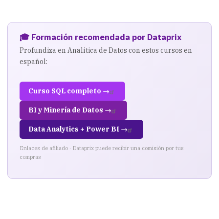
BI,
o
con
🎓 Formación recomendada por Dataprix
Profundiza en Analítica de Datos con estos cursos en
Access
español:
ya
tenemos
Curso SQL completo →
suficiente?
BI y Minería de Datos →
Data Analytics + Power BI →
Enlaces de afiliado · Dataprix puede recibir una comisión por tus
compras