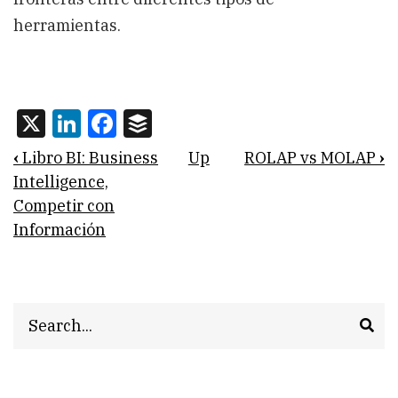
herramientas.
X
LinkedIn
Facebook
Buffer
Book
‹
Libro BI: Business
Up
ROLAP vs MOLAP
›
traversal
Intelligence,
Competir con
links
Información
for
Necesitamos
una
Search
herramienta
de