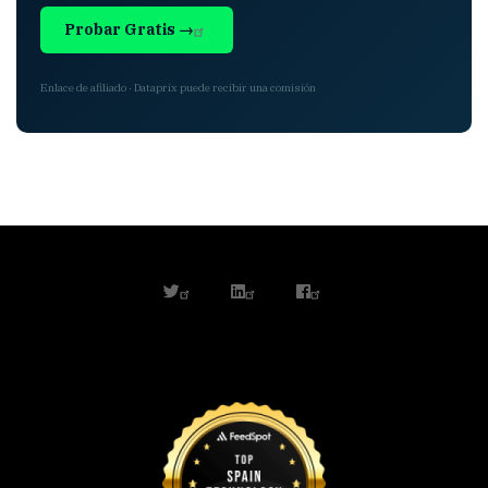
Probar Gratis →
Enlace de afiliado · Dataprix puede recibir una comisión
twitter
linkedin
facebook