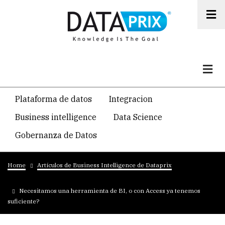
Skip
to
main
content
Navegacion
Plataforma de datos
Integracion
temática
Business intelligence
Data Science
principal
Gobernanza de Datos
Breadcrumb
Home
Artículos de Business Intelligence de Dataprix
Necesitamos una herramienta de BI, o con Access ya tenemos
suficiente?