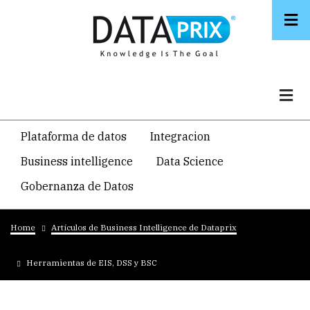
Skip
to
main
content
Navegacion
Plataforma de datos
Integracion
temática
Business intelligence
Data Science
principal
Gobernanza de Datos
Breadcrumb
Home
Artículos de Business Intelligence de Dataprix
Herramientas de EIS, DSS y BSC