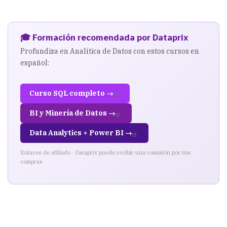
y
BSC
🎓 Formación recomendada por Dataprix
Profundiza en Analítica de Datos con estos cursos en
español:
Curso SQL completo →
BI y Minería de Datos →
Data Analytics + Power BI →
Enlaces de afiliado · Dataprix puede recibir una comisión por tus
compras