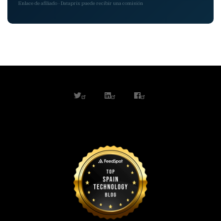
Enlace de afiliado · Dataprix puede recibir una comisión
twitter
linkedin
facebook