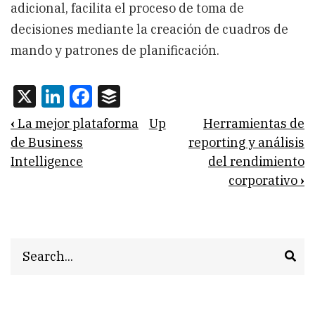
adicional, facilita el proceso de toma de
decisiones mediante la creación de cuadros de
mando y patrones de planificación.
X
LinkedIn
Facebook
Buffer
Book
‹
La mejor plataforma
Up
Herramientas de
traversal
de Business
reporting y análisis
Intelligence
del rendimiento
links
corporativo
›
for
Herramientas
de
Search
EIS,
DSS