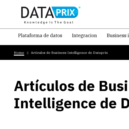
Skip
to
main
content
Navegacion
Plataforma de datos
Integracion
Business 
temática
Breadcrumb
principal
Home
Artículos de Business Intelligence de Dataprix
Artículos de Bus
Intelligence de 