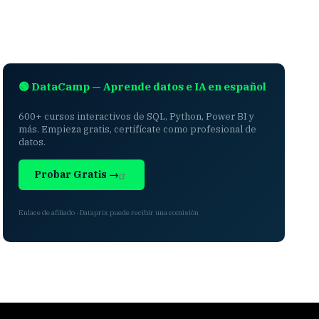
🟢 DataCamp — Aprende datos e IA en español
600+ cursos interactivos de SQL, Python, Power BI y
más. Empieza gratis, certifícate como profesional de
datos.
Probar Gratis →
Enlace de afiliado · Dataprix puede recibir una comisión