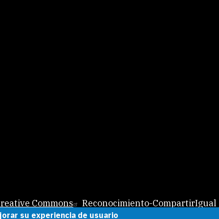
 Creative Commons
Reconocimiento-CompartirIgual 
jorar su experiencia de usuario