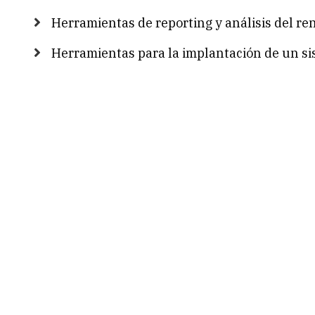
Herramientas de reporting y análisis del re
Herramientas para la implantación de un s
Book
traversal
links
for
Artículos
de
Business
Intelligence
de
Dataprix