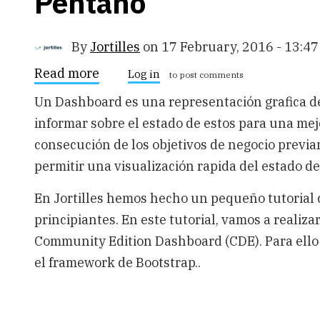
Pentaho
By
Jortilles
on
17 February, 2016 - 13:47
Read more
about
Log in
to post comments
Crea
un
Un Dashboard es una representación grafica de 
Cuadro
informar sobre el estado de estos para una mejo
de
Mando
consecución de los objetivos de negocio previ
con
CDE
permitir una visualización rapida del estado de
de
Pentaho
En Jortilles hemos hecho un pequeño tutorial c
principiantes. En este tutorial, vamos a reali
Community Edition Dashboard (CDE). Para ello 
el framework de Bootstrap..