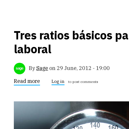
Tres ratios básicos pa
laboral
By
Sage
on
29 June, 2012 - 19:00
Read more
about
Log in
to post comments
Tres
ratios
básicos
para
medir
el
clima
laboral