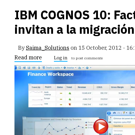
IBM COGNOS 10: Facto
invitan a la migración
By
Saima_Solutions
on
15 October, 2012 - 16
Read more
about
Log in
to post comments
IBM
COGNOS
10:
Factores
críticos
que
invitan
a
la
migración