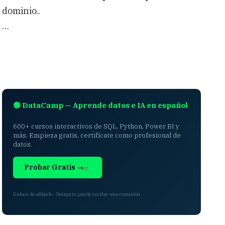
dominio..
…
🟢 DataCamp — Aprende datos e IA en español
600+ cursos interactivos de SQL, Python, Power BI y
más. Empieza gratis, certifícate como profesional de
datos.
Probar Gratis →
Enlace de afiliado · Dataprix puede recibir una comisión