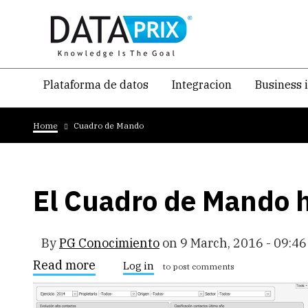
Skip
to
main
content
Navegacion
Plataforma de datos
Integracion
Business 
temática
Breadcrumb
principal
Home
Cuadro de Mando
El Cuadro de Mando h
By
PG Conocimiento
on
9 March, 2016 - 09:46
Read more
about
Log in
to post comments
El
Cuadro
de