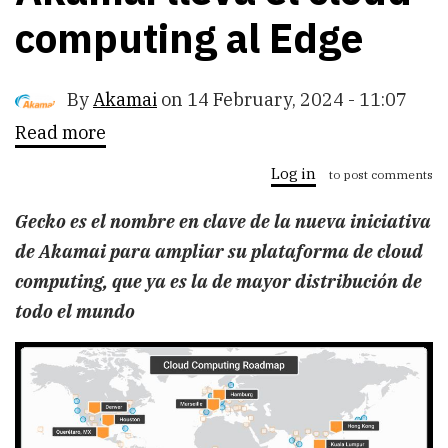
computing al Edge
By
Akamai
on
14 February, 2024 - 11:07
Read more
about
Akamai
lleva
Log in
to post comments
el
cloud
Gecko es el nombre en clave de la nueva iniciativa
computing
al
de Akamai para ampliar su plataforma de cloud
Edge
computing, que ya es la de mayor distribución de
todo el mundo