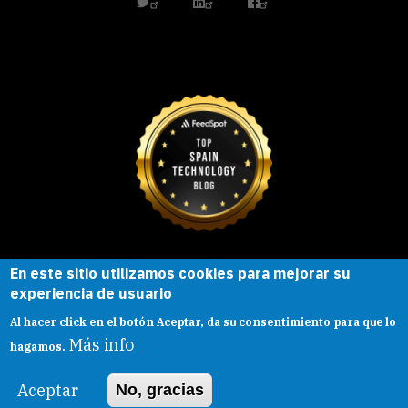
twitter
linkedin
facebook
En este sitio utilizamos cookies para mejorar su
Esta obra está bajo una
licencia de
experiencia de usuario
Creative Commons
Reconocimiento-
Al hacer click en el botón Aceptar, da su consentimiento para que lo
CompartirIgual |
Presentacion
|
Aviso legal
Más info
hagamos.
Aceptar
No, gracias