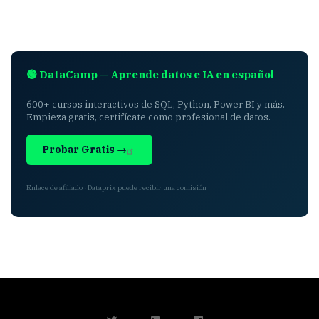
🟢 DataCamp — Aprende datos e IA en español
600+ cursos interactivos de SQL, Python, Power BI y más.
Empieza gratis, certifícate como profesional de datos.
Probar Gratis →
Enlace de afiliado · Dataprix puede recibir una comisión