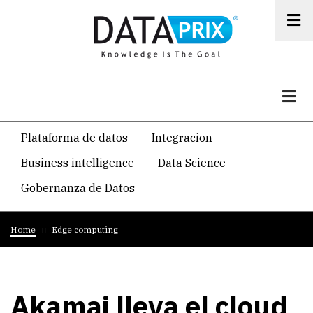
Skip
to
main
content
Navegacion
Plataforma de datos
Integracion
temática
Business intelligence
Data Science
principal
Gobernanza de Datos
Breadcrumb
Home
Edge computing
Akamai lleva el cloud