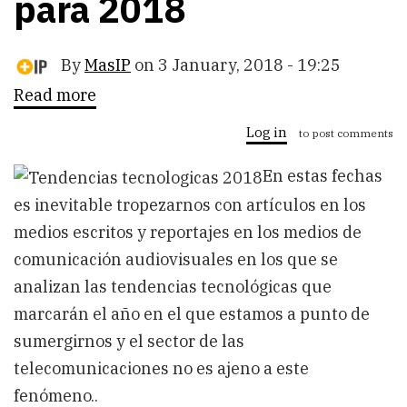
para 2018
By
MasIP
on
3 January, 2018 - 19:25
Read more
about
Tendencias
tecnológicas
Log in
to post comments
en
telecomunicaciones
En estas fechas
para
2018
es inevitable tropezarnos con artículos en los
medios escritos y reportajes en los medios de
comunicación audiovisuales en los que se
analizan las tendencias tecnológicas que
marcarán el año en el que estamos a punto de
sumergirnos y el sector de las
telecomunicaciones no es ajeno a este
fenómeno..