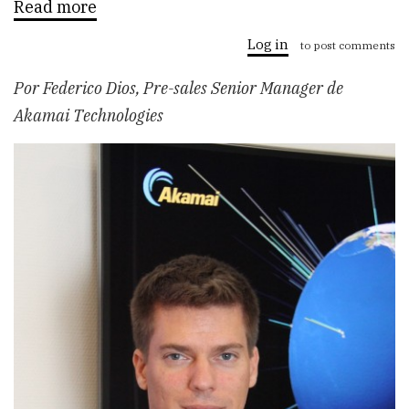
Read more
about
El
EDGE
Log in
to post comments
Computing
mejora
Por Federico Dios, Pre-sales Senior Manager de
la
vida
Akamai Technologies
de
las
empresas
y
los
usuarios