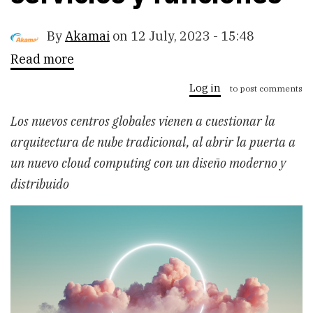
By
Akamai
on
12 July, 2023 - 15:48
Read more
about
Akamai
a
Log in
to post comments
la
vanguardia
Los nuevos centros globales vienen a cuestionar la
de
cloud
arquitectura de nube tradicional, al abrir la puerta a
computing,
con
un nuevo cloud computing con un diseño moderno y
nuevos
distribuido
centros,
servicios
y
funciones