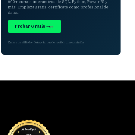
600+ cursos interactivos de SQL, Python, Power BI y
más. Empieza gratis, certifícate como profesional de
datos.
Probar Gratis →
Enlace de afiliado · Dataprix puede recibir una comisión