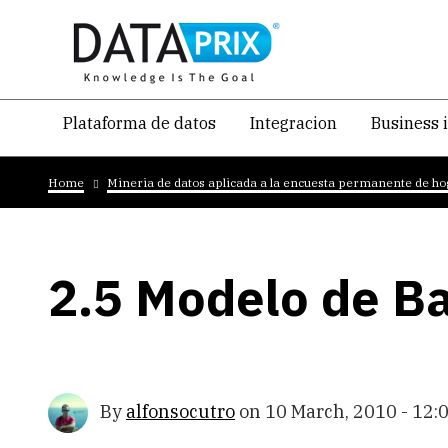
Skip
to
main
content
Navegacion
Plataforma de datos
Integracion
Business 
temática
Breadcrumb
principal
Home
Mineria de datos aplicada a la encuesta permanente de h
2.5 Modelo de B
By
alfonsocutro
on
10 March, 2010 - 12: