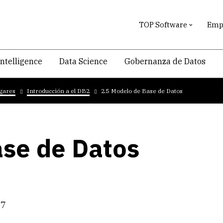
TOP Software
Empr
intelligence
Data Science
Gobernanza de Datos
ogares
Introducción a el DB2
2.5 Modelo de Base de Datos
ase de Datos
07