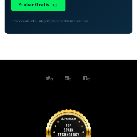
Probar Gratis →
Enlace de afiliado · Dataprix puede recibir una comisión
twitter
linkedin
facebook