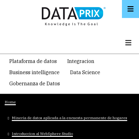
Skip
to
main
content
Navegacion
Plataforma de datos
Integracion
temática
Business intelligence
Data Science
principal
Gobernanza de Datos
Breadcrumb
Home
Mineria de datos aplicada a la encuesta permanente de hogares
Introduccion al WebSphere Studio