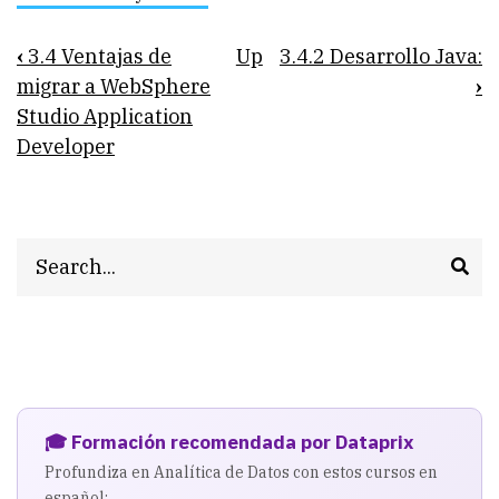
Book
‹
3.4 Ventajas de
Up
3.4.2 Desarrollo Java:
traversal
migrar a WebSphere
›
Studio Application
links
Developer
for
3.4.1
J2EE:
Search
🎓 Formación recomendada por Dataprix
Profundiza en Analítica de Datos con estos cursos en
español: