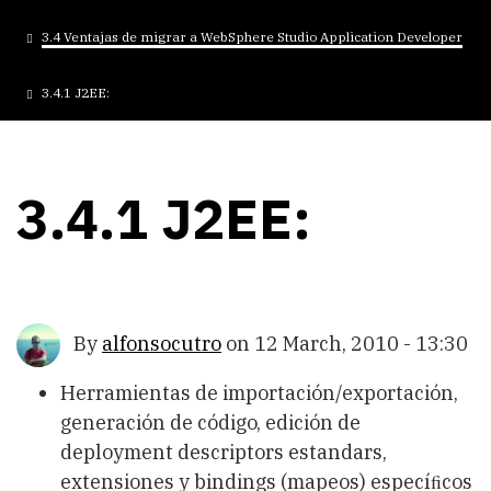
3.4 Ventajas de migrar a WebSphere Studio Application Developer
3.4.1 J2EE:
3.4.1 J2EE:
By
alfonsocutro
on
12 March, 2010 - 13:30
Herramientas de importación/exportación,
generación de código, edición de
deployment descriptors estandars,
extensiones y bindings (mapeos) especíﬁcos