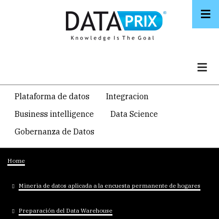
Skip
to
main
content
Navegacion
Plataforma de datos
Integracion
temática
Business intelligence
Data Science
principal
Gobernanza de Datos
Breadcrumb
Home
Mineria de datos aplicada a la encuesta permanente de hogares
Preparación del Data Warehouse