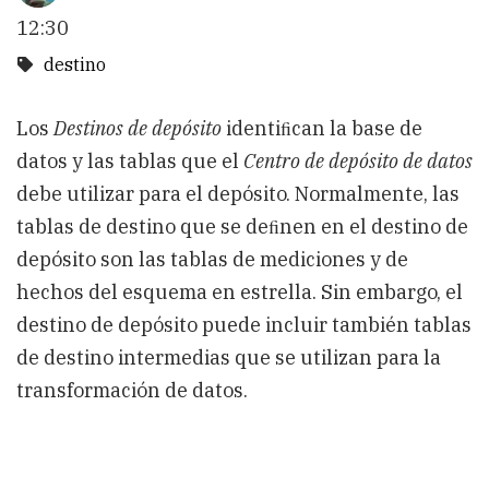
12:30
destino
Los
Destinos de depósito
identiﬁcan la base de
datos y las tablas que el
Centro de depósito de datos
debe utilizar para el depósito. Normalmente, las
tablas de destino que se deﬁnen en el destino de
depósito son las tablas de mediciones y de
hechos del esquema en estrella. Sin embargo, el
destino de depósito puede incluir también tablas
de destino intermedias que se utilizan para la
transformación de datos.