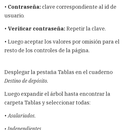
•
Contraseña:
clave correspondiente al id de
usuario.
•
Veriﬁcar contraseña:
Repetir la clave.
• Luego aceptar los valores por omisión para el
resto de los controles de la página.
Desplegar la pestaña Tablas en el cuaderno
Destino de depósito.
Luego expandir el árbol hasta encontrar la
carpeta Tablas y seleccionar todas:
•
Asalariados.
• Independientes.