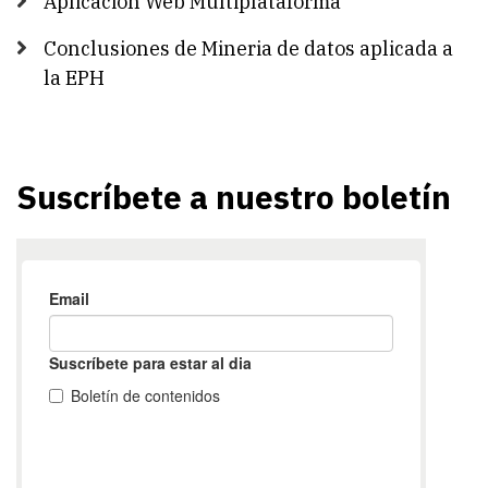
Aplicación Web Multiplataforma
Conclusiones de Mineria de datos aplicada a
la EPH
Suscríbete a nuestro boletín