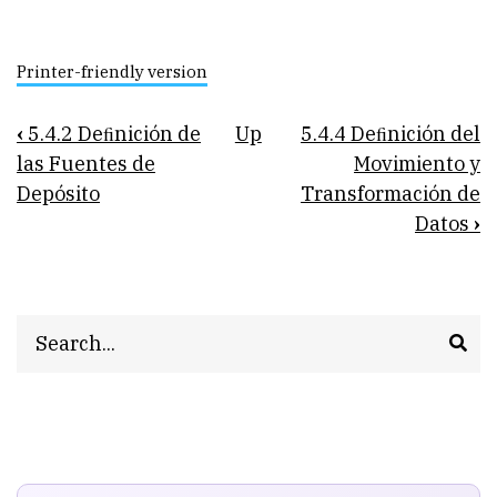
Printer-friendly version
Book
‹
5.4.2 Deﬁnición de
Up
5.4.4 Deﬁnición del
traversal
las Fuentes de
Movimiento y
Depósito
Transformación de
links
Datos
›
for
5.4.3
Deﬁnición
Search
de
Destinos
de
Depósito