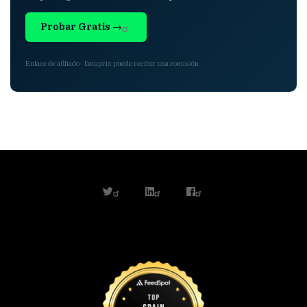
Probar Gratis →
Enlace de afiliado · Dataprix puede recibir una comisión
twitter
linkedin
facebook