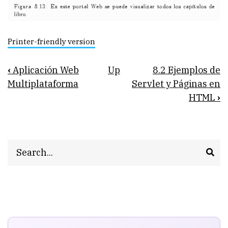
Printer-friendly version
Book
‹
Aplicación Web
Up
8.2 Ejemplos de
traversal
Multiplataforma
Servlet y Páginas en
HTML
›
links
for
8.1
Search
Descripción