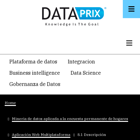
Skip
to
main
content
Navegacion
Plataforma de datos
Integracion
temática
Business intelligence
Data Science
principal
Gobernanza de Datos
Breadcrumb
Home
Mineria de datos aplicada a la encuesta permanente de hogares
Aplicación Web Multiplataforma
8.1 Descripción