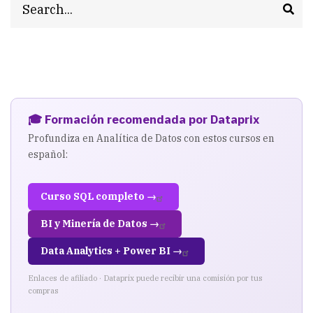
para
la
confección
de
la
🎓 Formación recomendada por Dataprix
Profundiza en Analítica de Datos con estos cursos en
guia
español:
Curso SQL completo →
BI y Minería de Datos →
Data Analytics + Power BI →
Enlaces de afiliado · Dataprix puede recibir una comisión por tus
compras