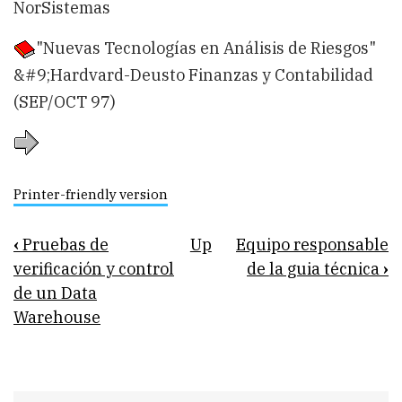
NorSistemas
"Nuevas Tecnologías en Análisis de Riesgos"
&#9;Hardvard-Deusto Finanzas y Contabilidad
(SEP/OCT 97)
Printer-friendly version
Book
‹
Pruebas de
Up
Equipo responsable
traversal
verificación y control
de la guia técnica
›
de un Data
links
Warehouse
for
Referencias
utilizadas
Search