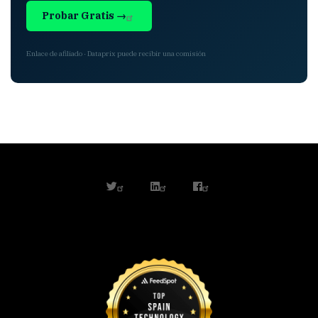
Probar Gratis →
Enlace de afiliado · Dataprix puede recibir una comisión
twitter
linkedin
facebook