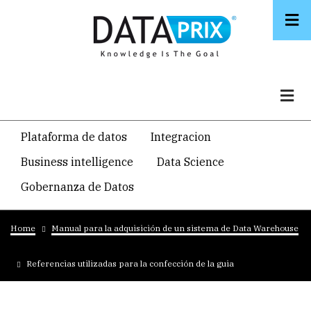
Skip
to
main
content
Navegacion
Plataforma de datos
Integracion
temática
Business intelligence
Data Science
principal
Gobernanza de Datos
Breadcrumb
Home
Manual para la adquisición de un sistema de Data Warehouse
Referencias utilizadas para la confección de la guia