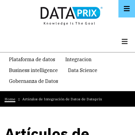
Skip
to
main
content
Navegacion
Plataforma de datos
Integracion
temática
Business intelligence
Data Science
principal
Gobernanza de Datos
Breadcrumb
Home
Artículos de Integración de Datos de Dataprix
Artículos de