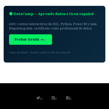
🟢 DataCamp — Aprende datos e IA en español
600+ cursos interactivos de SQL, Python, Power BI y más.
Empieza gratis, certifícate como profesional de datos.
Probar Gratis →
Enlace de afiliado · Dataprix puede recibir una comisión
twitter
linkedin
facebook