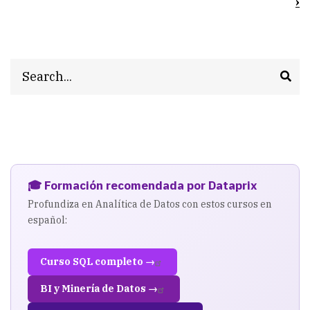
›
Artículos
de
Integración
Search
de
Datos
de
Dataprix
🎓 Formación recomendada por Dataprix
Profundiza en Analítica de Datos con estos cursos en
español:
Curso SQL completo →
BI y Minería de Datos →