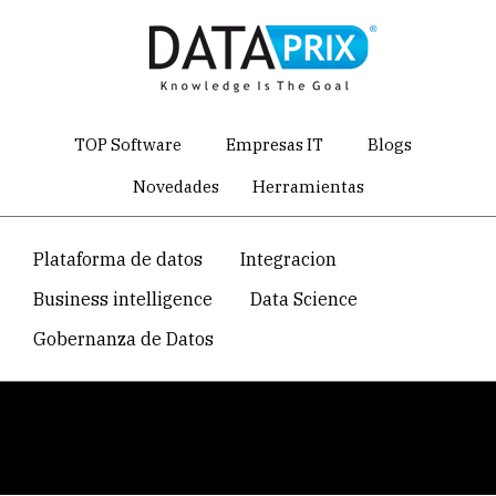
Skip
to
main
content
TOP Software
Empresas IT
Blogs
Novedades
Herramientas
Navegacion
Plataforma de datos
Integracion
temática
Business intelligence
Data Science
principal
Gobernanza de Datos
Breadcrumb
Home
Artículos de Integración de Datos de Dataprix
Data profiles de SQL Server IS almacenados en tablas