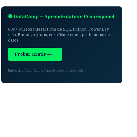
🟢 DataCamp — Aprende datos e IA en español
600+ cursos interactivos de SQL, Python, Power BI y
más. Empieza gratis, certifícate como profesional de
datos.
Probar Gratis →
Enlace de afiliado · Dataprix puede recibir una comisión