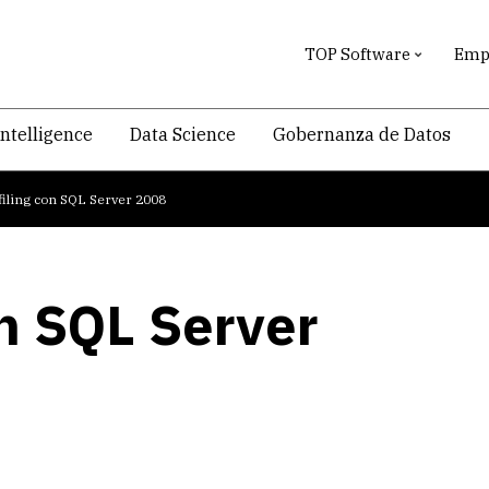
TOP Software
Empr
intelligence
Data Science
Gobernanza de Datos
filing con SQL Server 2008
on SQL Server