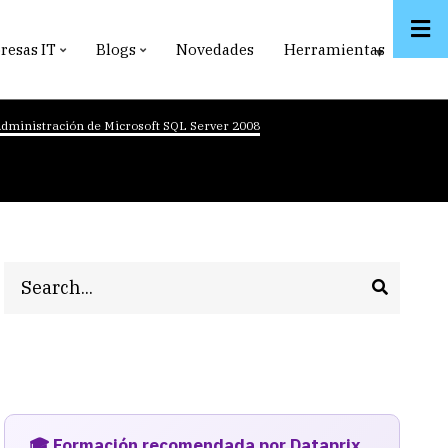
esas IT
Blogs
Novedades
Herramientas
dministración de Microsoft SQL Server 2008
Search
🎓 Formación recomendada por Dataprix