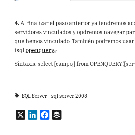
4.
Al finalizar el paso anterior ya tendremos acc
servidores vinculados y opdremos navegar para
que hemos vinculado. También podremos usarlo
tsql
openquery
.
Sintaxis: select [campo,] from OPENQUERY([servi
SQL Server
sql server 2008
X
LinkedIn
Facebook
Buffer