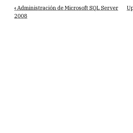
Book
‹
Administración de Microsoft SQL Server
U
traversal
2008
links
for
Acceder
a
MySql
desde
Sql
Server
2008