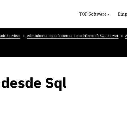
TOP Software
Empr
ysis Services
Administracion de bases de datos Microsoft SQL Server
A
 desde Sql