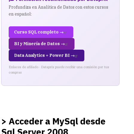
Profundiza en Analítica de Datos con estos cursos
en español:
Curso SQL completo →
BI y Minería de Datos →
Data Analytics + Power BI →
Enlaces de afiliado · Dataprix puede recibir una comisión por tus
compras
> Acceder a MySql desde
Sql Server 2008