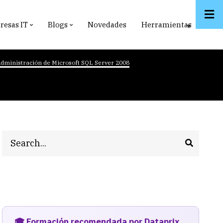
esas IT
Blogs
Novedades
Herramientas
dministración de Microsoft SQL Server 2008
Search
🎓 Formación recomendada por Dataprix