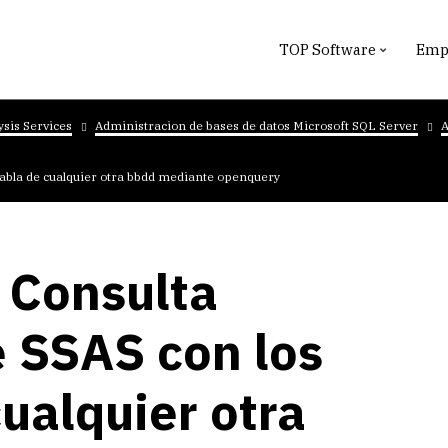
TOP Software
Empr
ysis Services
Administracion de bases de datos Microsoft SQL Server
A
tabla de cualquier otra bbdd mediante openquery
 Consulta
 SSAS con los
cualquier otra