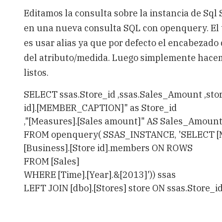
Editamos la consulta sobre la instancia de Sq
en una nueva consulta SQL con openquery. El ti
es usar alias ya que por defecto el encabezado
del atributo/medida. Luego simplemente hacem
listos.
SELECT ssas.Store_id
,ssas.Sales_Amount
,st
id].[MEMBER_CAPTION]" as Store_id
,"[Measures].[Sales amount]" AS Sales_Amoun
FROM openquery( SSAS_INSTANCE, 'SELECT [M
[Business].[Store id].members ON ROWS
FROM [Sales]
WHERE [Time].[Year].&[2013]')) ssas
LEFT JOIN [dbo].[Stores] store ON ssas.Store_id