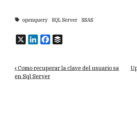
openquery
SQL Server
SSAS
X
LinkedIn
Facebook
Buffer
Book
‹
Como recuperar la clave del usuario sa
U
traversal
en Sql Server
links
for
SQLServer
2008:
Consulta