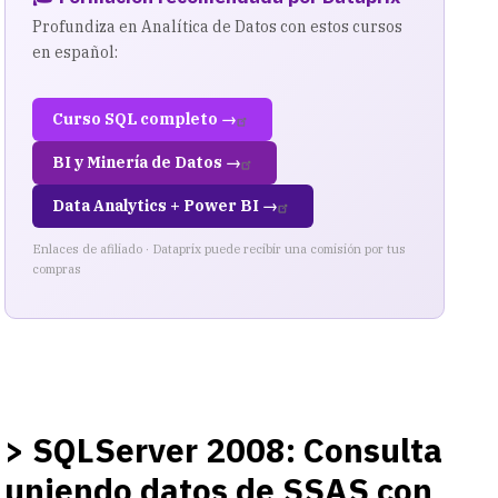
Profundiza en Analítica de Datos con estos cursos
en español:
Curso SQL completo →
BI y Minería de Datos →
Data Analytics + Power BI →
Enlaces de afiliado · Dataprix puede recibir una comisión por tus
compras
> SQLServer 2008: Consulta
uniendo datos de SSAS con