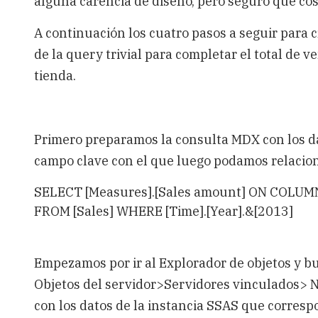
alguna carencia de diseño, pero seguro que c
A continuación los cuatro pasos a seguir para c
de la query trivial para completar el total de 
tienda.
Primero preparamos la consulta MDX con los d
campo clave con el que luego podamos relaciona
SELECT [Measures].[Sales amount] ON COLUM
FROM [Sales] WHERE [Time].[Year].&[2013]
Empezamos por ir al Explorador de objetos y b
Objetos del servidor>Servidores vinculados>
con los datos de la instancia SSAS que corresp