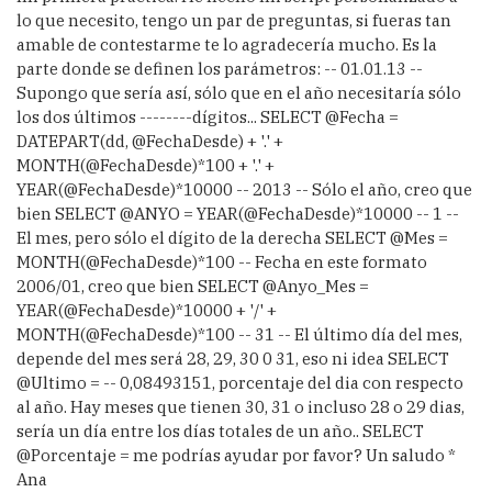
    SELECT @NDiaSemana = DATENAME(dw, @FechaDe
lo que necesito, tengo un par de preguntas, si fueras tan
sde)

amable de contestarme te lo agradecería mucho. Es la
    INSERT INTO PAnalisys.dbo.DIM_TIEMPO

parte donde se definen los parámetros: -- 01.01.13 --
    (

Supongo que sería así, sólo que en el año necesitaría sólo
        FechaSK,

        Fecha,

los dos últimos --------dígitos... SELECT @Fecha =
        Año,

DATEPART(dd, @FechaDesde) + '.' +
        Trimestre,

MONTH(@FechaDesde)*100 + '.' +
        Mes,

YEAR(@FechaDesde)*10000 -- 2013 -- Sólo el año, creo que
        Semana,

bien SELECT @ANYO = YEAR(@FechaDesde)*10000 -- 1 --
        Dia,

        DiaSemana,

El mes, pero sólo el dígito de la derecha SELECT @Mes =
        NTrimestre,

MONTH(@FechaDesde)*100 -- Fecha en este formato
        NMes,

2006/01, creo que bien SELECT @Anyo_Mes =
        NMes3L,

YEAR(@FechaDesde)*10000 + '/' +
        NSemana,

        NDia,

MONTH(@FechaDesde)*100 -- 31 -- El último día del mes,
        NDiaSemana

depende del mes será 28, 29, 30 0 31, eso ni idea SELECT
    ) VALUES

@Ultimo = -- 0,08493151, porcentaje del dia con respecto
    (

al año. Hay meses que tienen 30, 31 o incluso 28 o 29 dias,
        @FechaAAAAMMDD,

sería un día entre los días totales de un año.. SELECT
        @FechaDesde,

        @Año,

@Porcentaje = me podrías ayudar por favor? Un saludo *
        @Trimestre,

Ana
        @Mes,
