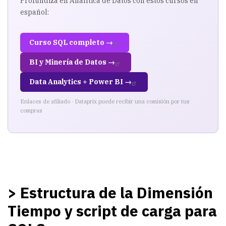
carga
Profundiza en Analítica de Datos con estos cursos en
español:
para
SQLServer
Curso SQL completo →
BI y Minería de Datos →
Data Analytics + Power BI →
Enlaces de afiliado · Dataprix puede recibir una comisión por tus
compras
> Estructura de la Dimensión
Tiempo y script de carga para