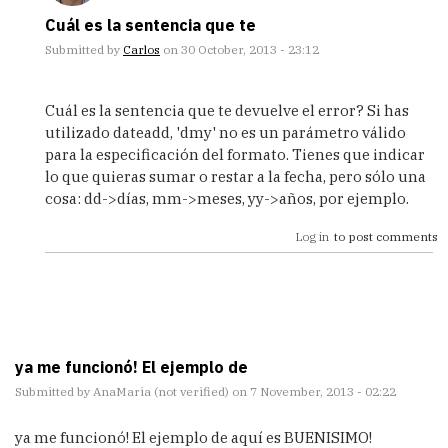
Cuál es la sentencia que te
Submitted by
Carlos
on 30 October, 2013 - 23:12
In
reply
Cuál es la sentencia que te devuelve el error? Si has
to
utilizado dateadd, 'dmy' no es un parámetro válido
Una
para la especificación del formato. Tienes que indicar
pregunta
lo que quieras sumar o restar a la fecha, pero sólo una
corta,
cosa: dd->días, mm->meses, yy->años, por ejemplo.
he
ido
Log in
to post comments
a
by
AnaMaria
(not
verified)
ya me funcionó! El ejemplo de
Submitted by
AnaMaria (not verified)
on 7 November, 2013 - 02:22
ya me funcionó! El ejemplo de aquí es BUENISIMO!