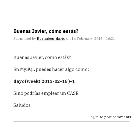
Buenas Javier, cómo estás?
Submitted by
Bernabeu_dario
on 16 February, 2015 - 16:31
In
reply
Buenas Javier, cómo estás?
to
Bueno
En MySQL puedes hacer algo como:
el
ejemplo.
dayofweek('2015-02-16')-1
Pero
veo
Sino podrías emplear un CASE.
by
Javier
Saludos
(not
verified)
Log in
to post comments