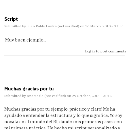
    WHILE (@FechaDesde <= @FechaHasta) BEGIN

    SELECT @FechaAAAAMMDD = YEAR(@FechaDesde)*
10000+

Script
                            MONTH(@FechaDesde)
*100+

Submitted by
Juan Pablo Lastra (not verified)
on 16 March, 2010 - 03:37
                            DATEPART(dd, @Fech
aDesde)

Muy buen ejemplo...
    SELECT @Año = DATEPART(yy, @FechaDesde)

    SELECT @Trimestre = DATEPART(qq, @FechaDes
de)

Log in
to post comments
    SELECT @Mes = DATEPART(m, @FechaDesde)

    SELECT @Semana = DATEPART(wk, @FechaDesde)

    SELECT @Dia = RIGHT('0' + DATEPART(dd, @Fe
chaDesde),2)

    SELECT @DiaSemana = DATEPART(DW, @FechaDes
de)

    SELECT @NMes = DATENAME(mm, @FechaDesde)

Muchas gracias por tu
    SELECT @NMes3l = LEFT(@NMes, 3)

Submitted by
AnaMaria (not verified)
on 29 October, 2013 - 21:15
    SELECT @NTrimestre = 'T' + CAST(@Trimestre 
as CHAR(1)) + '/' + RIGHT(@Año, 2)

    SELECT @NSemana = 'Sem ' +CAST(@Semana AS 
Muchas gracias por tu ejemplo, práctico y claro! Me ha
CHAR(2)) + '/' + RIGHT(RTRIM(CAST(@Año as CHAR
ayudado a entender la estructura y lo que significa. Yo soy
(4))),2)

novata en el mundo del BI, dando mis primeros pasos con
    SELECT @NDia = CAST(@Dia as CHAR(2)) + ' ' 
mi primera práctica. He hecho mi script personalizado a
+ RTRIM(@NMes)
