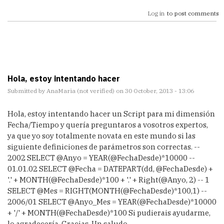
        @Semana,

Log in
to post comments
        @Dia,

        @DiaSemana,

        @NTrimestre,

        @NMes,

        @NMes3l,

        @NSemana,

        @NDia,

Hola, estoy intentando hacer
        @NDiaSemana

    )

Submitted by
AnaMaria (not verified)
on 30 October, 2013 - 13:06
--Incremento del bucle
Hola, estoy intentando hacer un Script para mi dimensión
    SELECT @FechaDesde = DATEADD(DAY, 1, @Fech
Fecha/Tiempo y quería preguntaros a vosotros expertos,
aDesde)

    END

ya que yo soy totalmente novata en este mundo si las
    COMMIT TRANSACTION

siguiente definiciones de parámetros son correctas. --
2002 SELECT @Anyo = YEAR(@FechaDesde)*10000 --
01.01.02 SELECT @Fecha = DATEPART(dd, @FechaDesde) +
'.' + MONTH(@FechaDesde)*100 + '.' + Right(@Anyo, 2) -- 1
SELECT @Mes = RIGHT(MONTH(@FechaDesde)*100,1) --
2006/01 SELECT @Anyo_Mes = YEAR(@FechaDesde)*10000
+ '/' + MONTH(@FechaDesde)*100 Si pudierais ayudarme,
lo agradecería. Gracias, Un saludo