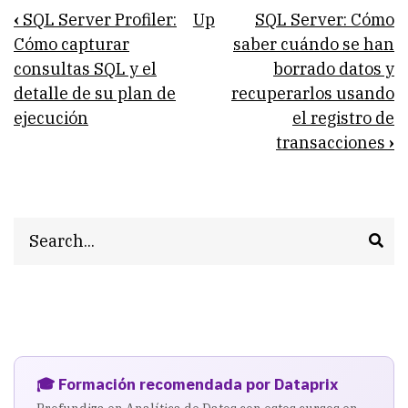
Book
‹
SQL Server Profiler:
Up
SQL Server: Cómo
traversal
Cómo capturar
saber cuándo se han
consultas SQL y el
borrado datos y
links
detalle de su plan de
recuperarlos usando
for
ejecución
el registro de
Estructura
transacciones
›
de
la
Search
Dimensión
Tiempo
y
script
de
🎓 Formación recomendada por Dataprix