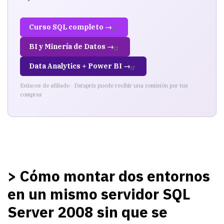
Server
Curso SQL completo →
2008
BI y Minería de Datos →
sin
que
Data Analytics + Power BI →
se
Enlaces de afiliado · Dataprix puede recibir una comisión por tus
compras
"pisen"
> Cómo montar dos entornos
en un mismo servidor SQL
Server 2008 sin que se