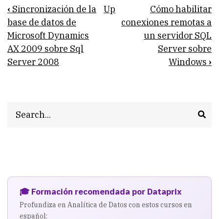
Book
‹
Sincronización de la
Up
Cómo habilitar
traversal
base de datos de
conexiones remotas a
Microsoft Dynamics
un servidor SQL
links
AX 2009 sobre Sql
Server sobre
for
Server 2008
Windows
›
Cómo
montar
dos
Search
entornos
en
un
mismo
🎓 Formación recomendada por Dataprix
servidor
Profundiza en Analítica de Datos con estos cursos en
SQL
español: