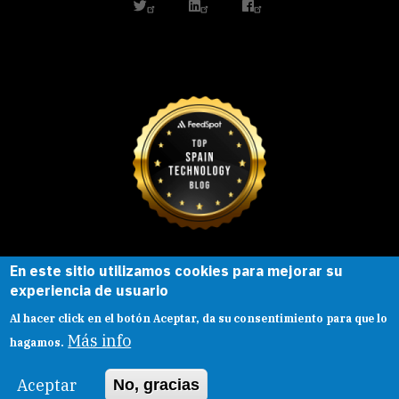
twitter
linkedin
facebook
En este sitio utilizamos cookies para mejorar su
Esta obra está bajo una
licencia de
experiencia de usuario
Creative Commons
Reconocimiento-
Al hacer click en el botón Aceptar, da su consentimiento para que lo
CompartirIgual |
Presentacion
|
Aviso legal
Más info
hagamos.
Aceptar
No, gracias