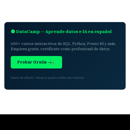
🟢 DataCamp — Aprende datos e IA en español
600+ cursos interactivos de SQL, Python, Power BI y más.
Empieza gratis, certifícate como profesional de datos.
Probar Gratis →
Enlace de afiliado · Dataprix puede recibir una comisión