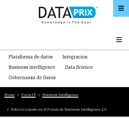
Skip
to
main
content
Navegacion
Plataforma de datos
Integracion
temática
Business intelligence
Data Science
principal
Gobernanza de Datos
Breadcrumb
Home
Foros IT
Business Intelligence
Sobre lo tratado en el Forum de Business Intelligence 2.0