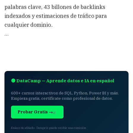
palabras clave, 43 billones de backlinks
indexados y estimaciones de tráfico para
cualquier dominio..
…
🟢 DataCamp — Aprende datos e IA en español
600+ cursos interactivos de SQL, Python, Power BI y más.
Empieza gratis, certifícate como profesional de datos.
Probar Gratis →
Enlace de afiliado · Dataprix puede recibir una comisión