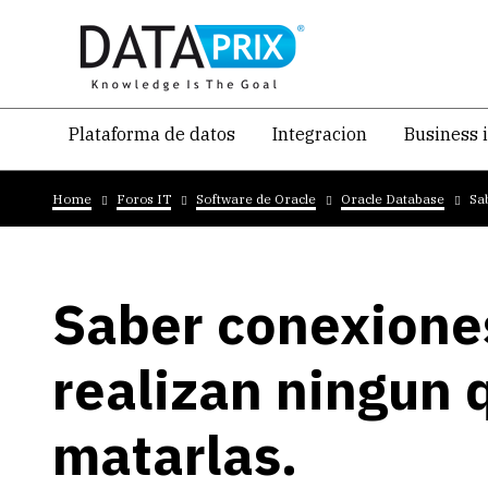
Skip
to
main
content
Navegacion
Plataforma de datos
Integracion
Business 
temática
Breadcrumb
principal
Home
Foros IT
Software de Oracle
Oracle Database
Sa
Saber conexione
realizan ningun 
matarlas.