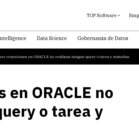
TOP Software
Empr
intelligence
Data Science
Gobernanza de Datos
ber conexiones en ORACLE no realizan ningun query o tarea y matarlas.
s en ORACLE no
query o tarea y