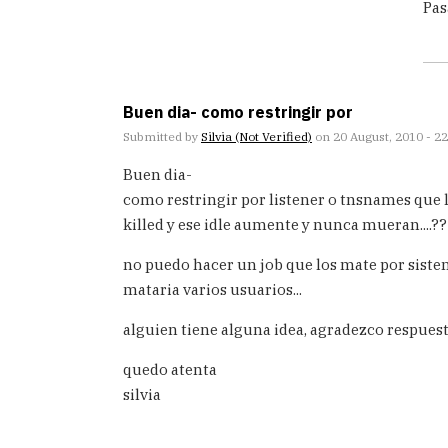
Pas
repl
to
Gra
Carl
Lo
Buen dia- como restringir por
voy
a
Submitted by
Silvia (not Verified)
on 20 August, 2010 - 22
by
Ped
Buen dia-
Tab
como restringir por listener o tnsnames que 
San
killed y ese idle aumente y nunca mueran....??
no puedo hacer un job que los mate por sist
mataria varios usuarios...
alguien tiene alguna idea, agradezco respuest
quedo atenta
silvia