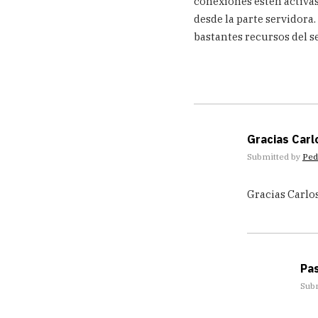
conexiones estén activas
by
Pedro
desde la parte servidor
Tablas
bastantes recursos del s
Sanchez
Gracias Carlo
Submitted by
Ped
In
Gracias Carlos
reply
to
Tienes
razón
Pedro,
con
Pas
el
Sub
by
Carlos
In