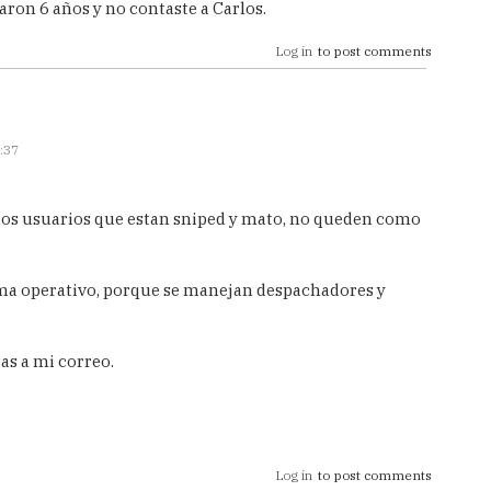
aron 6 años y no contaste a Carlos.
y
Log in
to post comments
cias
os..
:37
ro
las
los usuarios que estan sniped y mato, no queden como
chez
ema operativo, porque se manejan despachadores y
as a mi correo.
Log in
to post comments