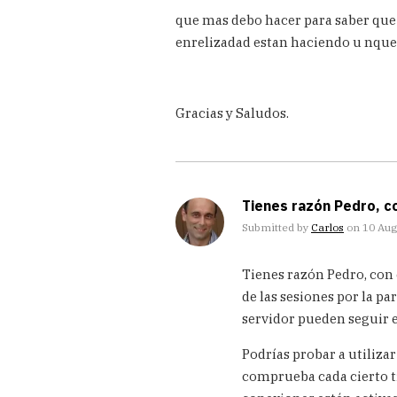
Carlos
que mas debo hacer para saber que
enrelizadad estan haciendo u nquer
Gracias y Saludos.
Tienes razón Pedro, c
Submitted by
Carlos
on 10 Augu
In
Tienes razón Pedro, con 
reply
to
de las sesiones por la pa
servidor pueden seguir e
Gracias
Carlos
Podrías probar a utiliz
por
comprueba cada cierto ti
la