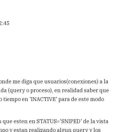
2:45
nde me diga que usuarios(conexiones) a la
da (query o proceso), en realidad saber que
 tiempo en 'INACTIVE' para de este modo
as que esten en STATUS='SNIPED' de la vista
mpo y estan realizando algun query y los