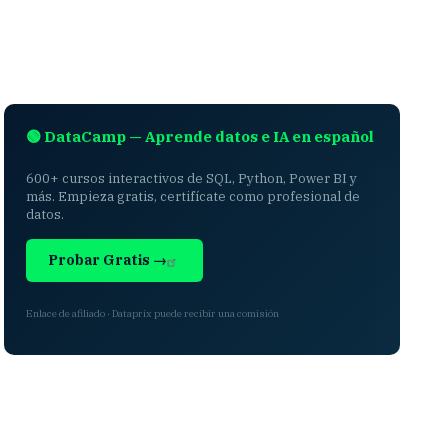
🟢 DataCamp — Aprende datos e IA en español
600+ cursos interactivos de SQL, Python, Power BI y
más. Empieza gratis, certifícate como profesional de
datos.
Probar Gratis →
Enlace de afiliado · Dataprix puede recibir una comisión