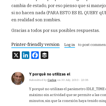
cambia de estado, por eso pienso que si mane
si no hacen nada (PARA ESTO ES EL QUERY qUE
en realidad son zombies.
Gracias a todos por sus posibles respuestas.
Printer-friendly version
Log in
to post commen
X
LinkedIn
Facebook
Buffer
Y porquè no utilizas el
Submitted by
Carlos
on 30 July, 2010 - 23:08
Y porquè no utilizas el parámetro IDLE_TIME d
máximo sin actividad que se permite a las co
minutos, sin que la conexión haya tenido ning