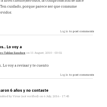
 a nivel cliente/servidor, la comprobación se hace
a. Ten cuidado, porque parece ser que consume
ervidor.
Log in
to post comments
s.. Lo voy a
ro Tablas Sanchez
on 11 August, 2010 - 03:02
.. Lo voy a revisar y te cuento
Log in
to post comments
aron 6 años y no contaste
mitted by
Virus (not verified)
on 6 July, 2016 - 17:45