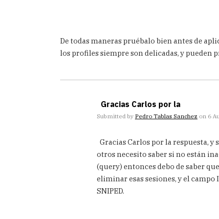
De todas maneras pruébalo bien antes de aplic
los profiles siempre son delicadas, y pueden p
Gracias Carlos por la
Submitted by
Pedro Tablas Sanchez
on 6 Au
In
Gracias Carlos por la respuesta, y 
reply
to
otros necesito saber si no están in
Y
(query) entonces debo de saber que 
porquè
eliminar esas sesiones, y el campo
no
SNIPED.
utilizas
el
by