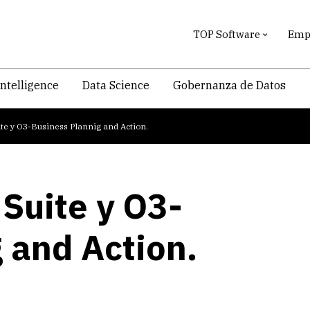
TOP Software
Empr
intelligence
Data Science
Gobernanza de Datos
e y O3-Business Plannig and Action.
Suite y O3-
 and Action.