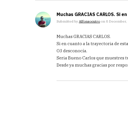
Muchas GRACIAS CARLOS. Si en
Submitted by
Alfonsocutro
on 8 December, 
In
Muchas GRACIAS CARLOS.
reply
to
Si en cuanto a la trayectoria de est
Hola
O3 desconocía.
Alfonso,
Seria Bueno Carlos que muestres t
he
Desde ya muchas gracias por respon
utilizado
by
Carlos
Gonella
(not
verified)