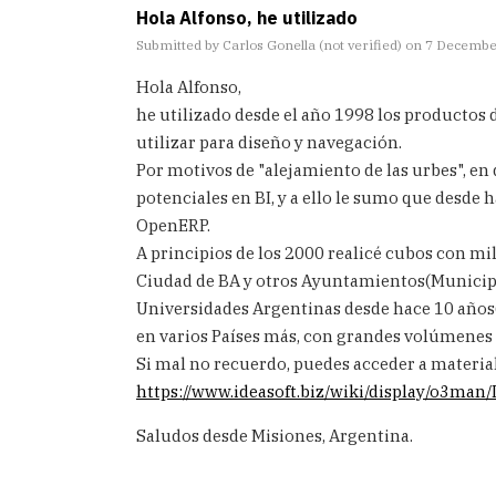
Hola Alfonso, he utilizado
Submitted by
Carlos Gonella (not verified)
on 7 December
Hola Alfonso,
he utilizado desde el año 1998 los productos 
utilizar para diseño y navegación.
Por motivos de "alejamiento de las urbes", e
potenciales en BI, y a ello le sumo que desde 
OpenERP.
A principios de los 2000 realicé cubos con mi
Ciudad de BA y otros Ayuntamientos(Municipio
Universidades Argentinas desde hace 10 años
en varios Países más, con grandes volúmenes
Si mal no recuerdo, puedes acceder a materia
https://www.ideasoft.biz/wiki/display/o3ma
Saludos desde Misiones, Argentina.