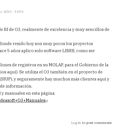
, 2010 - 14:54
de BI de O3, realmente de excelencia y muy sencillos de
n donde resido hoy son muy pocos los proyectos
hace 5 años aplico solo software LIBRE, como ser
llones de registros en su MOLAP, para el Gobierno de la
s aquí). Se utiliza el O3 también en el proyecto de
(SIUP), y seguramente hay muchos más clientes aquí y
 de información.
l y manuales en esta página
n/Ideasoft+O3+Manuales
Log in
to post comments