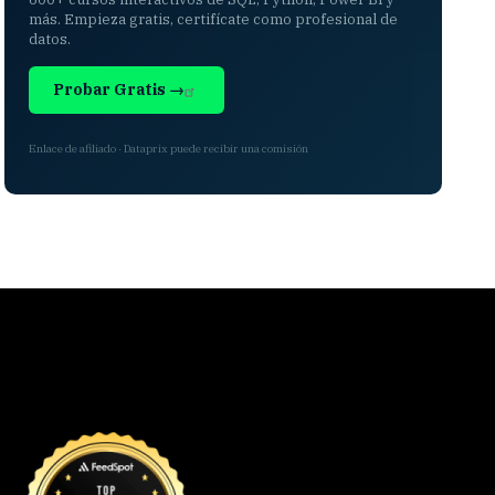
más. Empieza gratis, certifícate como profesional de
datos.
Probar Gratis →
Enlace de afiliado · Dataprix puede recibir una comisión