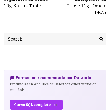
traversal
10g: Shrink Table
Oracle 11g - Oracle
links
DBA
›
for
Seguridad
en
Search
Oracle
🎓 Formación recomendada por Dataprix
Profundiza en Analítica de Datos con estos cursos en
español:
Curso SQL completo →