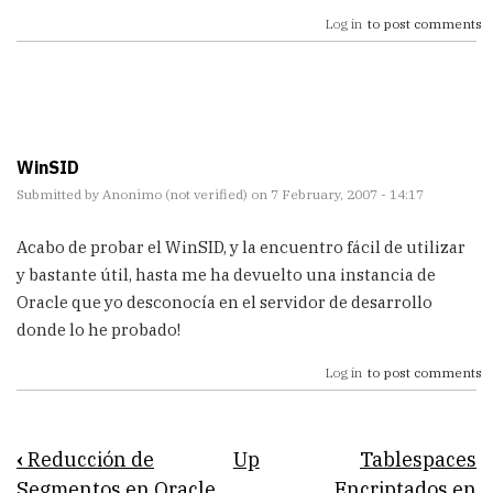
Log in
to post comments
WinSID
Submitted by
Anonimo (not verified)
on 7 February, 2007 - 14:17
Acabo de probar el WinSID, y la encuentro fácil de utilizar
y bastante útil, hasta me ha devuelto una instancia de
Oracle que yo desconocía en el servidor de desarrollo
donde lo he probado!
Log in
to post comments
Book
‹
Reducción de
Up
Tablespaces
Segmentos en Oracle
Encriptados en