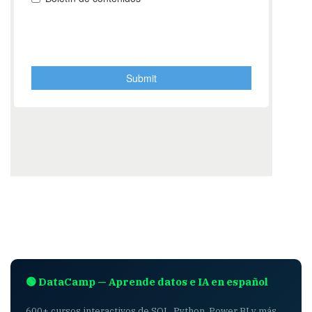
🟢 DataCamp — Aprende datos e IA en español
600+ cursos interactivos de SQL, Python, Power BI y más.