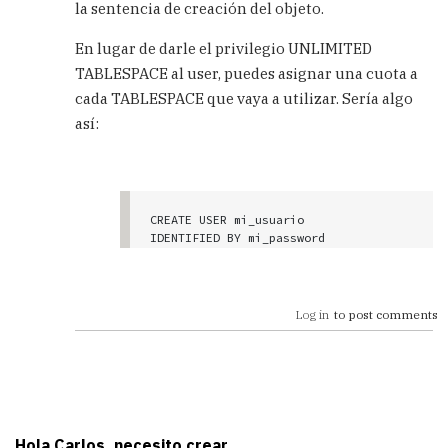
la sentencia de creación del objeto.
En lugar de darle el privilegio UNLIMITED
TABLESPACE al user, puedes asignar una cuota a
cada TABLESPACE que vaya a utilizar. Sería algo
así:
CREATE USER mi_usuario

IDENTIFIED BY mi_password

DEFAULT TABLESPACE mi_tablespace

QUOTA 20M ON otro_tablespace

QUOTA UNLIMITED ON otro_tablespace_ma
Log in
to post comments
Hola Carlos, necesito crear