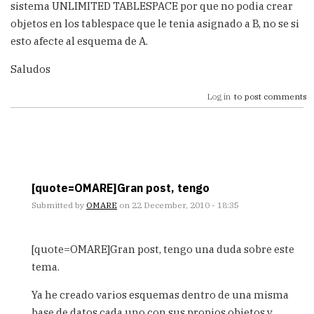
sistema UNLIMITED TABLESPACE por que no podia crear
objetos en los tablespace que le tenia asignado a B, no se si
esto afecte al esquema de A.
Saludos
Log in
to post comments
[quote=OMARE]Gran post, tengo
Submitted by
OMARE
on 22 December, 2010 - 18:35
In
reply
[quote=OMARE]Gran post, tengo una duda sobre este
to
tema.
Gran
post,
Ya he creado varios esquemas dentro de una misma
tengo
base de datos cada uno con sus propios objetos y
una