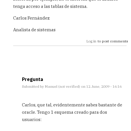
tenga acceso a las tablas de sistema.
Carlos Fernández
Analista de sistemas
Log in
to post comments
Pregunta
Submitted by
Manuel (not verified)
on 12 June, 2009 - 16:16
In
reply
Carlos, que tal, evidentemente sabes bastante de
to
oracle. Tengo 1 esquema creado para dos
Permisos
usuarios:
de
consulta