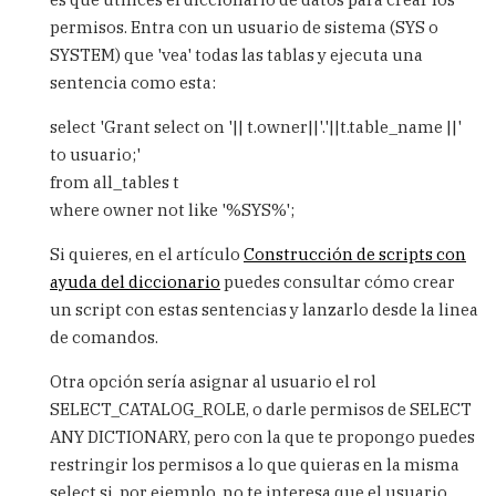
any
table
permisos. Entra con un usuario de sistema (SYS o
by
SYSTEM) que 'vea' todas las tablas y ejecuta una
José
sentencia como esta:
(not
verified)
select 'Grant select on '|| t.owner||'.'||t.table_name ||'
to usuario;'
from all_tables t
where owner not like '%SYS%';
Si quieres, en el artículo
Construcción de scripts con
ayuda del diccionario
puedes consultar cómo crear
un script con estas sentencias y lanzarlo desde la linea
de comandos.
Otra opción sería asignar al usuario el rol
SELECT_CATALOG_ROLE, o darle permisos de SELECT
ANY DICTIONARY, pero con la que te propongo puedes
restringir los permisos a lo que quieras en la misma
select si, por ejemplo, no te interesa que el usuario