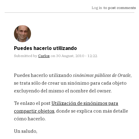
Log in
to post comments
Puedes hacerlo utilizando
Submitted by
Carlos
on 30 August, 2010 - 12:22
In
reply
Puedes hacerlo utilizando
sinónimos públicos de Oracle
,
to
se trata sólo de crear un sinónimo para cada objeto
Hola
excluyendo del mismo el nombre del owner.
Tengo
un
Te enlazo el post
Utilización de sinónimos para
usuario
USR1
compartir objetos
, donde se explica con más detalle
by
cómo hacerlo.
Panda
(not
Un saludo,
verified)