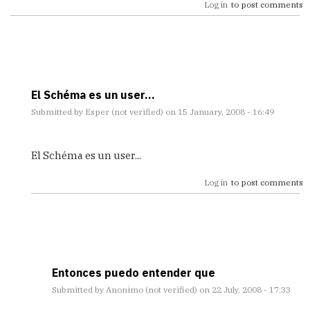
Log in
to post comments
El Schéma es un user...
Submitted by
Esper (not verified)
on 15 January, 2008 - 16:49
In
reply
El Schéma es un user...
to
OWNER
Log in
to post comments
or
User
by
Anonimo
(not
verified)
Entonces puedo entender que
Submitted by
Anonimo (not verified)
on 22 July, 2008 - 17:33