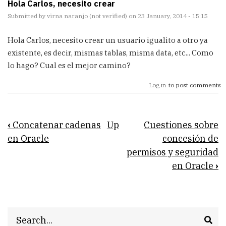
Hola Carlos, necesito crear
Submitted by
virna naranjo (not verified)
on 23 January, 2014 - 15:15
Hola Carlos, necesito crear un usuario igualito a otro ya
existente, es decir, mismas tablas, misma data, etc... Como
lo hago? Cual es el mejor camino?
Log in
to post comments
Book
‹
Concatenar cadenas
Up
Cuestiones sobre
traversal
en Oracle
concesión de
permisos y seguridad
links
en Oracle
›
for
Creación
de
Search