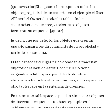
reply
[quote=carlos]El esquema lo componen todos los
to
objetos propiedad de un usuario, en el ejemplo el User
Esquema
APP será el Owner de todas las tablas, índices,
by
Carlos
secuencias, etc que cree, y todos estos objetos
formarán su esquema. [/quote]
Es decir, que por defecto, los objetos que crea un
usuario pasan a ser directamente de su propiedad y
parte de su esquema.
El tablespace es el lugar físico donde se almacenan
objetos de la base de datos. Cada usuario tiene
asignado un tablespace por defecto donde se
almacenan todos los objetos que crea, si no especifica
otro tablespace en la sentencia de creación.
En un mismo tablespace se pueden almacenar objetos
de diferentes esquemas. Un buen ejemplo es el
Tablespace USERS, que es donde por defecto se crean