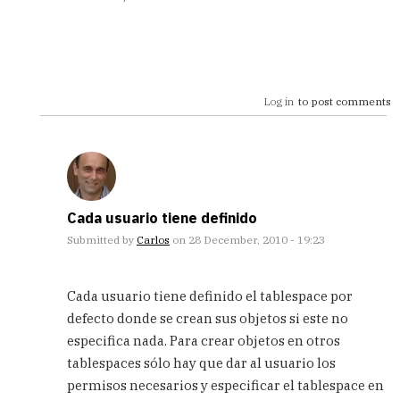
Log in
to post comments
Cada usuario tiene definido
Submitted by
Carlos
on 28 December, 2010 - 19:23
In
reply
Cada usuario tiene definido el tablespace por
to
defecto donde se crean sus objetos si este no
[quote=OMARE]Gran
especifica nada. Para crear objetos en otros
post,
tengo
tablespaces sólo hay que dar al usuario los
by
permisos necesarios y especificar el tablespace en
OMARE