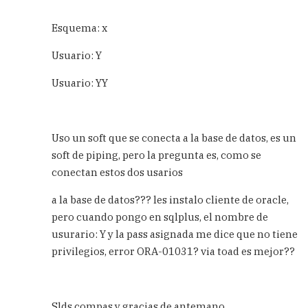
sobre
tablas
Esquema: x
de
diferentes
Usuario: Y
esquemas
by
Usuario: YY
Carlos
Uso un soft que se conecta a la base de datos, es un
soft de piping, pero la pregunta es, como se
conectan estos dos usarios
a la base de datos??? les instalo cliente de oracle,
pero cuando pongo en sqlplus, el nombre de
usurario: Y y la pass asignada me dice que no tiene
privilegios, error ORA-01031? via toad es mejor??
Slds compas y gracias de antemano