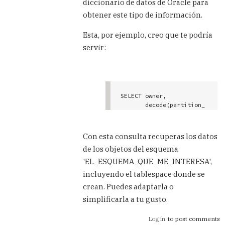
diccionario de datos de Oracle para
con
obtener este tipo de información.
un
by
Esta, por ejemplo, creo que te podría
Anonim.
servir:
(not
verified)
SELECT owner,

       decode(partition_
name, null, segment_nam
e, segment_name || ':' |
| partition_name) name,

Con esta consulta recuperas los datos
       segment_type, tab
de los objetos del esquema
lespace_name,bytes,initi
al_extent,

'EL_ESQUEMA_QUE_ME_INTERESA',
       next_extent, PCT_
incluyendo el tablespace donde se
INCREASE, extents, max_e
crean. Puedes adaptarla o
xtents

FROM dba_segments

simplificarla a tu gusto.
WHERE owner= 'EL_ESQUEMA
_QUE_ME_INTERESA' And ex
Log in
to post comments
tents > 1 order by 9 des