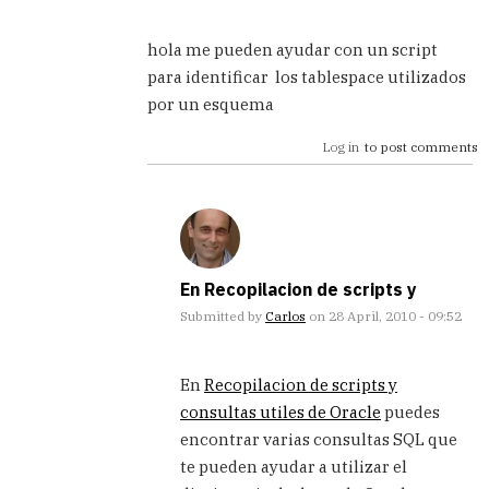
In
reply
hola me pueden ayudar con un script
to
para identificar los tablespace utilizados
Has
por un esquema
de
asignar
Log in
to post comments
permisos
a
los
usuarios
by
Carlos
En Recopilacion de scripts y
Submitted by
Carlos
on 28 April, 2010 - 09:52
In
reply
En
Recopilacion de scripts y
to
consultas utiles de Oracle
puedes
hola
encontrar varias consultas SQL que
me
pueden
te pueden ayudar a utilizar el
ayudar