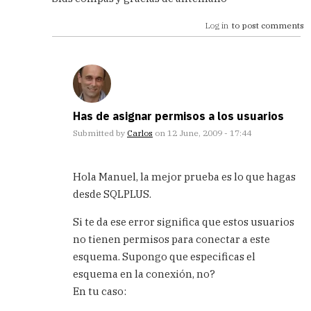
Log in
to post comments
Has de asignar permisos a los usuarios
Submitted by
Carlos
on 12 June, 2009 - 17:44
In
reply
Hola Manuel, la mejor prueba es lo que hagas
to
desde SQLPLUS.
Pregunta
by
Si te da ese error significa que estos usuarios
Manuel
no tienen permisos para conectar a este
(not
verified)
esquema. Supongo que especificas el
esquema en la conexión, no?
En tu caso: