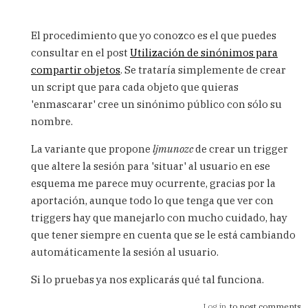
In
reply
El procedimiento que yo conozco es el que puedes
to
consultar en el post
Utilización de sinónimos para
Hola
compartir objetos
. Se trataría simplemente de crear
Carlos,
necesito
un script que para cada objeto que quieras
crear
'enmascarar' cree un sinónimo público con sólo su
by
nombre.
Atman
(not
La variante que propone
ljmunozc
de crear un trigger
verified)
que altere la sesión para 'situar' al usuario en ese
esquema me parece muy ocurrente, gracias por la
aportación, aunque todo lo que tenga que ver con
triggers hay que manejarlo con mucho cuidado, hay
que tener siempre en cuenta que se le está cambiando
automáticamente la sesión al usuario.
Si lo pruebas ya nos explicarás qué tal funciona.
Log in
to post comments