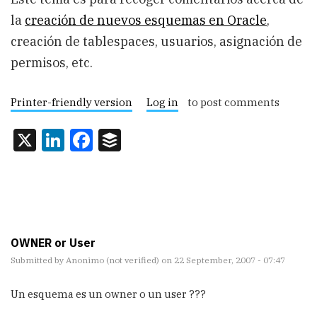
la
creación de nuevos esquemas en Oracle
,
creación de tablespaces, usuarios, asignación de
permisos, etc.
Printer-friendly version
Log in
to post comments
X
LinkedIn
Facebook
Buffer
OWNER or User
Submitted by
Anonimo (not verified)
on 22 September, 2007 - 07:47
Un esquema es un owner o un user ???