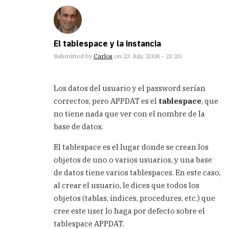
El tablespace y la instancia
Submitted by
Carlos
on 23 July, 2008 - 21:20
In
reply
Los datos del usuario y el password serían
to
correctos, pero APPDAT es el
tablespace
, que
Entonces
no tiene nada que ver con el nombre de la
puedo
entender
base de datos.
que
by
El tablespace es el lugar donde se crean los
Anonimo
objetos de uno o varios usuarios, y una base
(not
de datos tiene varios tablespaces. En este caso,
verified)
al crear el usuario, le dices que todos los
objetos (tablas, índices, procedures, etc.) que
cree este user lo haga por defecto sobre el
tablespace APPDAT.