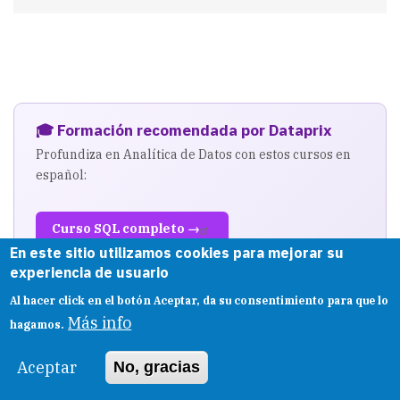
esquemas
en
Oracle
🎓 Formación recomendada por Dataprix
Profundiza en Analítica de Datos con estos cursos en
español:
Curso SQL completo →
En este sitio utilizamos cookies para mejorar su
BI y Minería de Datos →
experiencia de usuario
Data Analytics + Power BI →
Al hacer click en el botón Aceptar, da su consentimiento para que lo
Más info
hagamos.
Enlaces de afiliado · Dataprix puede recibir una comisión por tus
compras
Aceptar
No, gracias