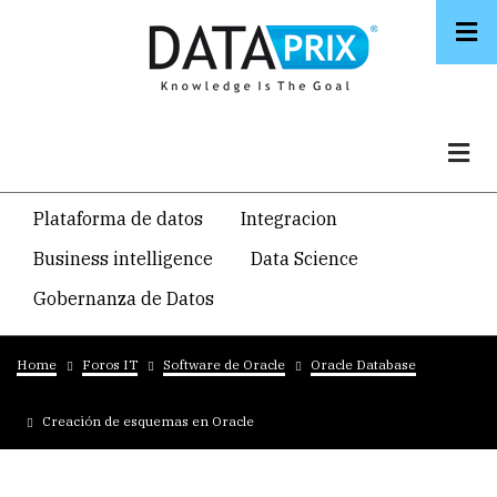
Skip
to
main
content
Navegacion
Plataforma de datos
Integracion
temática
Business intelligence
Data Science
principal
Gobernanza de Datos
Breadcrumb
Home
Foros IT
Software de Oracle
Oracle Database
Creación de esquemas en Oracle