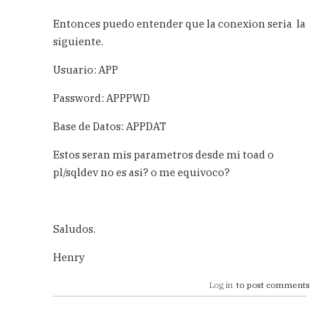
In
reply
Entonces puedo entender que la conexion seria la
to
siguiente.
El
Schéma
Usuario: APP
es
un
Password: APPPWD
user...
by
Base de Datos: APPDAT
Esper
(not
Estos seran mis parametros desde mi toad o
verified)
pl/sqldev no es asi? o me equivoco?
Saludos.
Henry
Log in
to post comments